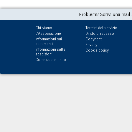
Problemi? Scrivi una mail
Chi siamo
Termini del servizio
L'Associazione
Diritto di recesso
Informazioni sui
Copyright
pagamenti
Privacy
Informazioni sulle
Cookie policy
spedizioni
Come usare il sito