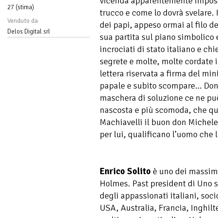
vicenda apparentemente impossibi
27 (stima)
trucco e come lo dovrà svelare. 
Venduto da
dei papi, appeso ormai al filo del
Delos Digital srl
sua partita sul piano simbolico e
incrociati di stato italiano e ch
segrete e molte, molte cordate in
lettera riservata a firma del min
papale e subito scompare… Don 
maschera di soluzione ce ne pu
nascosta e più scomoda, che qu
Machiavelli il buon don Michele
per lui, qualificano l’uomo che l
Enrico Solito
è uno dei massimi 
Holmes. Past president di Uno s
degli appassionati italiani, soc
USA, Australia, Francia, Inghilt