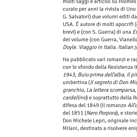
molti saggi e articoli su Holmes
curato per anni la rivista di Un
G. Salvatori) due volumi editi da
USA. È autore di molti apocrifi 
brevi) e (con S. Guerra) di una
E
del volume (con Guerra, Vianello
Doyle. Viaggio in Italia. Italian 
Ha pubblicato vari romanzi e rac
con lo sfondo della Resistenza I
1943, Buio prima dell'alba, Il p
umbertina (
Il segreto di Don Mi
granchio
,
La lettera scomparsa
cardellino
) e soprattutto della 
difesa del 1849 (il romanzo
All'
del 1851 (
Nero Porpora
), e stor
Don Michele Lepri, originale in
Milani, destinato a risolvere eni