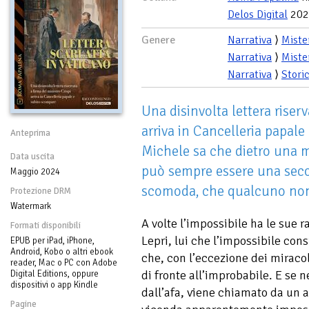
Delos Digital
202
Genere
Narrativa
⟩
Miste
Narrativa
⟩
Miste
Narrativa
⟩
Stori
Una disinvolta lettera riserv
arriva in Cancelleria papal
Anteprima
Michele sa che dietro una 
Data uscita
può sempre essere una seco
Maggio 2024
scomoda, che qualcuno non
Protezione DRM
Watermark
A volte l’impossibile ha le sue
Formati disponibili
Lepri, lui che l’impossibile co
EPUB per iPad, iPhone,
Android, Kobo o altri ebook
che, con l’eccezione dei miracol
reader, Mac o PC con Adobe
di fronte all’improbabile. E se 
Digital Editions, oppure
dispositivi o app Kindle
dall’afa, viene chiamato da un 
Pagine