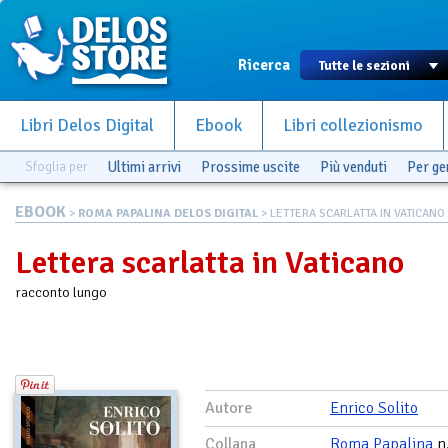
Ricerca
Libri Delos Digital
Ebook
Libri collezionismo
Sfoglia per
Ultimi arrivi
Prossime uscite
Più venduti
Per g
EBOOK
>
ROMA PAPALINA DELOS DIGITAL
> LETTERA SCARLATTA IN VATICANO
Lettera scarlatta in Vaticano
racconto lungo
Autore
Enrico Solito
Collana
Roma Papalina
n.