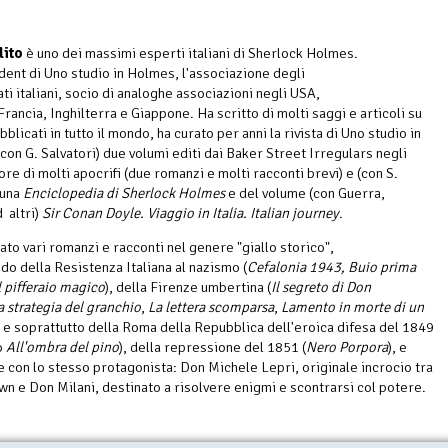
lito
è uno dei massimi esperti italiani di Sherlock Holmes.
dent di Uno studio in Holmes, l'associazione degli
ti italiani, socio di analoghe associazioni negli USA,
Francia, Inghilterra e Giappone. Ha scritto di molti saggi e articoli su
licati in tutto il mondo, ha curato per anni la rivista di Uno studio in
con G. Salvatori) due volumi editi dai Baker Street Irregulars negli
re di molti apocrifi (due romanzi e molti racconti brevi) e (con S.
 una
Enciclopedia di Sherlock Holmes
e del volume (con Guerra,
 altri)
Sir Conan Doyle. Viaggio in Italia. Italian journey
.
ato vari romanzi e racconti nel genere "giallo storico",
ndo della Resistenza Italiana al nazismo (
Cefalonia 1943, Buio prima
Il pifferaio magico
), della Firenze umbertina (
Il segreto di Don
a strategia del granchio
,
La lettera scomparsa
,
Lamento in morte di un
) e soprattutto della Roma della Repubblica dell'eroica difesa del 1849
o
All'ombra del pino
), della repressione del 1851 (
Nero Porpora
), e
te con lo stesso protagonista: Don Michele Lepri, originale incrocio tra
n e Don Milani, destinato a risolvere enigmi e scontrarsi col potere.