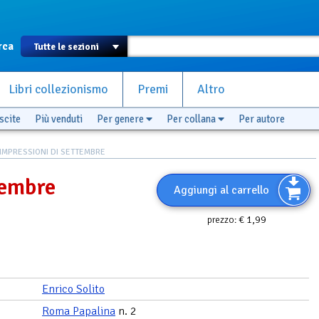
rca
Libri collezionismo
Premi
Altro
scite
Più venduti
Per genere
Per collana
Per autore
IMPRESSIONI DI SETTEMBRE
tembre
Aggiungi al carrello
€ 1,99
prezzo:
Enrico Solito
Roma Papalina
n. 2