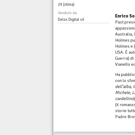
29 (stima)
Venduto da
Enrico So
Delos Digital srl
Past presi
appassiona
Australia, 
Holmes pubb
Holmes e (
USA. È auto
Guerra) di
Vianello ed
Ha pubblic
con lo sfo
dell'alba, 
Michele
,
L
cardellino
(il romanz
storie tut
Padre Brow