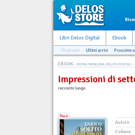
Rice
Libri Delos Digital
Ebook
Sfoglia per
Ultimi arrivi
Prossime u
EBOOK
>
ROMA PAPALINA DELOS DIGITAL
> 
Impressioni di set
racconto lungo
Autore
Collana