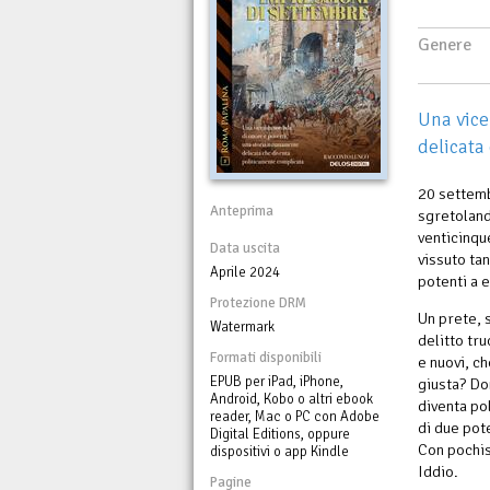
Genere
Una vice
delicata
20 settemb
Anteprima
sgretoland
venticinqu
Data uscita
vissuto tan
Aprile 2024
potenti a 
Protezione DRM
Un prete, s
Watermark
delitto tr
Formati disponibili
e nuovi, ch
EPUB per iPad, iPhone,
giusta? Do
Android, Kobo o altri ebook
diventa po
reader, Mac o PC con Adobe
di due pote
Digital Editions, oppure
Con pochis
dispositivi o app Kindle
Iddio.
Pagine