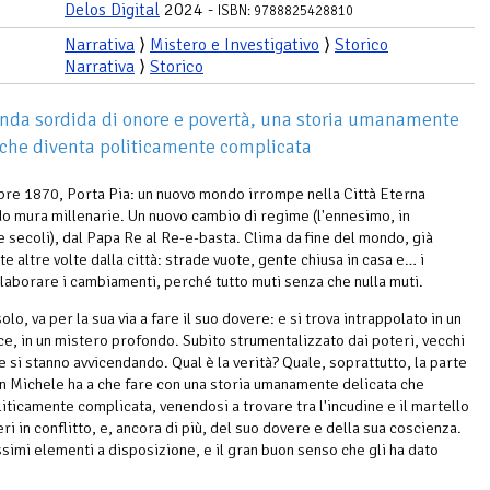
Delos Digital
2024 -
ISBN: 9788825428810
Narrativa
⟩
Mistero e Investigativo
⟩
Storico
Narrativa
⟩
Storico
nda sordida di onore e povertà, una storia umanamente
 che diventa politicamente complicata
re 1870, Porta Pia: un nuovo mondo irrompe nella Città Eterna
o mura millenarie. Un nuovo cambio di regime (l'ennesimo, in
e secoli), dal Papa Re al Re-e-basta. Clima da fine del mondo, già
te altre volte dalla città: strade vuote, gente chiusa in casa e… i
elaborare i cambiamenti, perché tutto muti senza che nulla muti.
olo, va per la sua via a fare il suo dovere: e si trova intrappolato in un
uce, in un mistero profondo. Subito strumentalizzato dai poteri, vecchi
e si stanno avvicendando. Qual è la verità? Quale, soprattutto, la parte
n Michele ha a che fare con una storia umanamente delicata che
liticamente complicata, venendosi a trovare tra l'incudine e il martello
ri in conflitto, e, ancora di più, del suo dovere e della sua coscienza.
simi elementi a disposizione, e il gran buon senso che gli ha dato