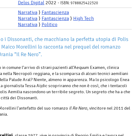
Delos Digital
2022 -
ISBN: 9788825422320
Narrativa
⟩
Fantascienza
Narrativa
⟩
Fantascienza
⟩
High Tech
Narrativa
⟩
Politico
o i Dissonanti, che macchiano la perfetta utopia di Polis
 Maico Morellini lo racconta nel prequel del romanzo
rania “Il Re Nero”.
 in comune l’arrivo di strani pazienti all’Aequum Examen, clinica
ca nella Necropoli reggiana, e la scomparsa di alcuni tecnici aemiliani
della Palude Aral? Niente, almeno in apparenza. Ma lo psicologo Enea
la giornalista Tessa Aijdic scopriranno che non è così, che i tentacoli
Polis Aemilia nascondono un terribile segreto. Un segreto che ha a che
 città dei Dissonanti.
orellini l’antefatto del suo romanzo
Il Re Nero
, vincitore nel 2011 del
ania.
ellini
, classe 1977, vive in provincia di Reggio Emilia e lavora nel