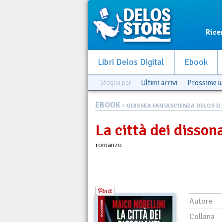
Rice
Libri Delos Digital
Ebook
Sfoglia per
Ultimi arrivi
Prossime u
EBOOK
>
ODISSEA FANTASCIENZA DELOS D..
La città dei disson
romanzo
Autore
Collana