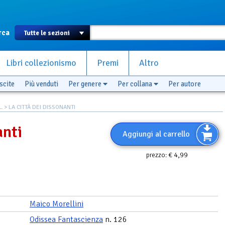
rca
Libri collezionismo
Premi
Altro
scite
Più venduti
Per genere
Per collana
Per autore
.
> LA CITTÀ DEI DISSONANTI
anti
Aggiungi al carrello
€ 4,99
prezzo:
Maico Morellini
Odissea Fantascienza
n. 126