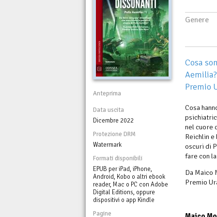
Genere
Cosa son
Aemilia?
Premio U
Anteprima
Cosa hanno
Data uscita
psichiatri
Dicembre 2022
nel cuore 
Protezione DRM
Reichlin e 
Watermark
oscuri di 
fare con la
Formati disponibili
EPUB per iPad, iPhone,
Da Maico M
Android, Kobo o altri ebook
Premio Ur
reader, Mac o PC con Adobe
Digital Editions, oppure
dispositivi o app Kindle
Pagine
Maico Mor