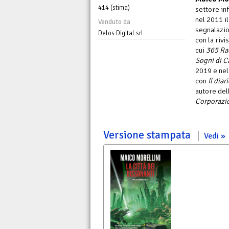
414 (stima)
settore in
nel 2011 i
Venduto da
segnalazio
Delos Digital srl
con la rivi
cui
365 Rac
Sogni di C
2019 e nel
con
Il diar
autore del
Corporazio
Versione stampata
Vedi