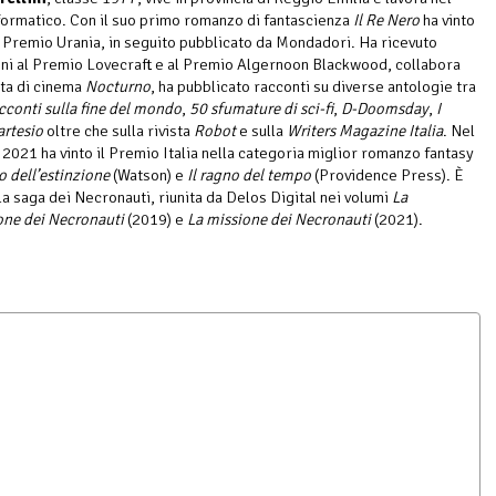
formatico. Con il suo primo romanzo di fantascienza
Il Re Nero
ha vinto
l Premio Urania, in seguito pubblicato da Mondadori. Ha ricevuto
ni al Premio Lovecraft e al Premio Algernoon Blackwood, collabora
sta di cinema
Nocturno
, ha pubblicato racconti su diverse antologie tra
conti sulla fine del mondo
,
50 sfumature di sci-fi
,
D-Doomsday
,
I
artesio
oltre che sulla rivista
Robot
e sulla
Writers Magazine Italia
. Nel
 2021 ha vinto il Premio Italia nella categoria miglior romanzo fantasy
io dell’estinzione
(Watson) e
Il ragno del tempo
(Providence Press). È
la saga dei Necronauti, riunita da Delos Digital nei volumi
La
ne dei Necronauti
(2019) e
La missione dei Necronauti
(2021).