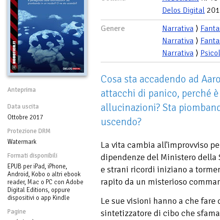
Delos Digital
201
Genere
Narrativa
⟩
Fanta
Narrativa
⟩
Fanta
Narrativa
⟩
Psico
Cosa sta accadendo ad Aaro
Anteprima
attacchi di panico, perché è
allucinazioni? Sta piomband
Data uscita
Ottobre 2017
uscendo?
Protezione DRM
Watermark
La vita cambia all'improvviso pe
Formati disponibili
dipendenze del Ministero della 
EPUB per iPad, iPhone,
e strani ricordi iniziano a torm
Android, Kobo o altri ebook
rapito da un misterioso comma
reader, Mac o PC con Adobe
Digital Editions, oppure
dispositivi o app Kindle
Le sue visioni hanno a che fare c
Pagine
sintetizzatore di cibo che sfama