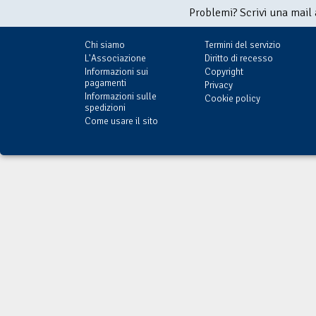
Problemi? Scrivi una mail
Chi siamo
Termini del servizio
L'Associazione
Diritto di recesso
Informazioni sui
Copyright
pagamenti
Privacy
Informazioni sulle
Cookie policy
spedizioni
Come usare il sito