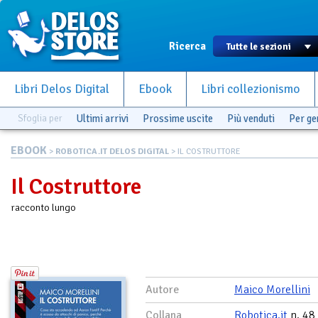
Ricerca
Libri Delos Digital
Ebook
Libri collezionismo
Sfoglia per
Ultimi arrivi
Prossime uscite
Più venduti
Per g
EBOOK
>
ROBOTICA.IT DELOS DIGITAL
> IL COSTRUTTORE
Il Costruttore
racconto lungo
Autore
Maico Morellini
Collana
Robotica.it
n. 48