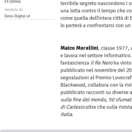
43 (stima)
terribile segreto nascondono i su
Venduto da
una lotta contro il tempo che co
Delos Digital srl
come quella dell'intera città di
lo porterà a confrontarsi con un 
Maico Morellini
, classe 1977, 
e lavora nel settore informatico
fantascienza
Il Re Nero
ha vinto
pubblicato nel novembre del 20
segnalazioni al Premio Lovecraf
Blackwood, collabora con la riv
pubblicato racconti su diverse a
sulla fine del mondo
,
50 sfumatu
di Cartesio
oltre che sulla rivist
Italia
.