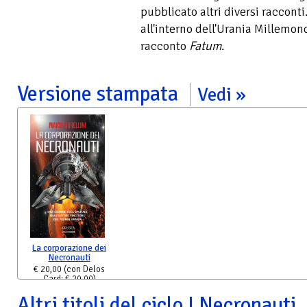
pubblicato altri diversi raccont
all'interno dell'Urania Millemon
racconto
Fatum
.
Versione stampata
Vedi
La corporazione dei
Necronauti
€ 20,00
(con Delos
Card: € 20,00)
Altri titoli del ciclo I Necronauti