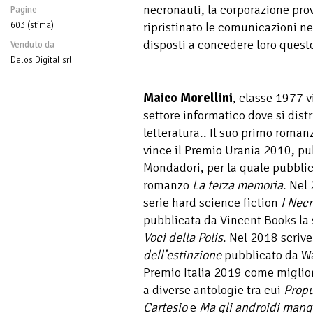
necronauti, la corporazione pro
Pagine
603 (stima)
ripristinato le comunicazioni ne
disposti a concedere loro quest
Venduto da
Delos Digital srl
Maico Morellini
, classe 1977 v
settore informatico dove si dis
letteratura.. Il suo primo roman
vince il Premio Urania 2010, pu
Mondadori, per la quale pubbli
romanzo
La terza memoria
. Nel
serie hard science fiction
I Nec
pubblicata da Vincent Books la 
Voci della Polis
. Nel 2018 scriv
dell’estinzione
pubblicato da Wa
Premio Italia 2019 come miglio
a diverse antologie tra cui
Propu
Cartesio
e
Ma gli androidi mangi