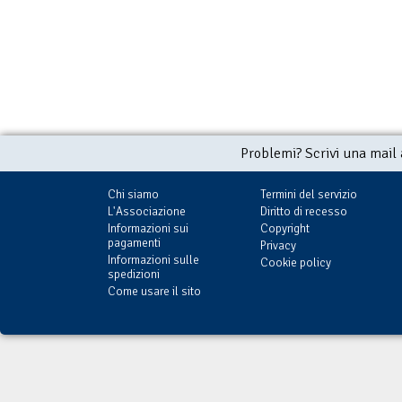
La missione dei
Necronauti
€ 4,99
(con Delos Card:
€ 4,99)
Problemi? Scrivi una mail
Chi siamo
Termini del servizio
L'Associazione
Diritto di recesso
Informazioni sui
Copyright
pagamenti
Privacy
Informazioni sulle
Cookie policy
spedizioni
Come usare il sito