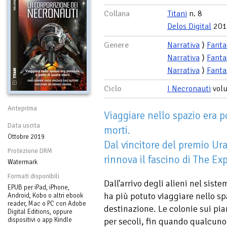
Collana
Titani
n. 8
Delos Digital
201
Genere
Narrativa
⟩
Fanta
Narrativa
⟩
Fanta
Narrativa
⟩
Fanta
Ciclo
I Necronauti
vol
Anteprima
Viaggiare nello spazio era po
Data uscita
morti.
Ottobre 2019
Dal vincitore del premio Ur
Protezione DRM
rinnova il fascino di The Ex
Watermark
Formati disponibili
Dall'arrivo degli alieni nel sis
EPUB per iPad, iPhone,
ha più potuto viaggiare nello spa
Android, Kobo o altri ebook
reader, Mac o PC con Adobe
destinazione. Le colonie sui pia
Digital Editions, oppure
dispositivi o app Kindle
per secoli, fin quando qualcuno è