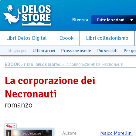
Ricerca
Libri Delos Digital
Ebook
Libri collezionismo
Sfoglia per
Ultimi arrivi
Prossime uscite
Più venduti
Per g
EBOOK
>
TITANI DELOS DIGITAL
> LA CORPORAZIONE DEI NECRONAUTI
La corporazione dei
Necronauti
romanzo
Autore
Maico Morellini