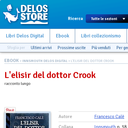
Ricerca
Libri Delos Digital
Ebook
Libri collezionismo
Sfoglia per
Ultimi arrivi
Prossime uscite
Più venduti
Per g
EBOOK
>
INNSMOUTH DELOS DIGITAL
> L'ELISIR DEL DOTTOR CROOK
L'elisir del dottor Crook
racconto lungo
Autore
Francesco Calè
Collana
Innsmouth
n. 38