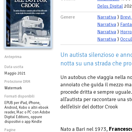
Delos Digital
202
Genere
Narrativa
⟩
Brevi
Narrativa
⟩
Fanta
Narrativa
⟩
Horro
Narrativa
⟩
Occul
Un autista silenzioso e ann
Anteprima
notta su una strada che pro
Data uscita
Maggio 2021
Un autobus che viaggia nella not
Protezione DRM
annoiato che guida il mezzo ma
Watermark
procede dritta e sempre uguale.
Formati disponibili
all'autista per raccontare una st
EPUB per iPad, iPhone,
dell'elisir del dottor Crook
Android, Kobo o altri ebook
reader, Mac o PC con Adobe
Digital Editions, oppure
dispositivi o app Kindle
Nato a Bari nel 1973,
Francesc
Pagine