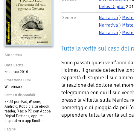
Delos Digital
201
Genere
Narrativa
⟩
Miste
Narrativa
⟩
Miste
Narrativa
⟩
Miste
Tutta la verità sul caso del
Anteprima
Sono passati quasi vent’anni dal
Data uscita
Holmes. Il grande detective lon
Febbraio 2016
capacità di stupire il suo amico 
Protezione DRM
la reazione del dottore nel mome
Watermark
telegramma con cui il suo vecchi
Formati disponibili
presso la villetta sulla Manica ne
EPUB per iPad, iPhone,
Android, Kobo o altri ebook
pomeriggio di pioggia dà poi l’
reader, Mac o PC con Adobe
apprendere tutta la verità sul c
Digital Editions, oppure
dispositivi o app Kindle
Pagine