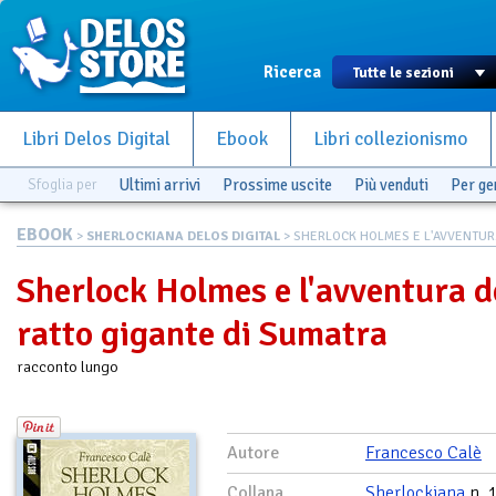
Ricerca
Libri Delos Digital
Ebook
Libri collezionismo
Sfoglia per
Ultimi arrivi
Prossime uscite
Più venduti
Per g
EBOOK
>
SHERLOCKIANA DELOS DIGITAL
> SHERLOCK HOLMES E L'AVVENTUR.
Sherlock Holmes e l'avventura d
ratto gigante di Sumatra
racconto lungo
Autore
Francesco Calè
Collana
Sherlockiana
n. 