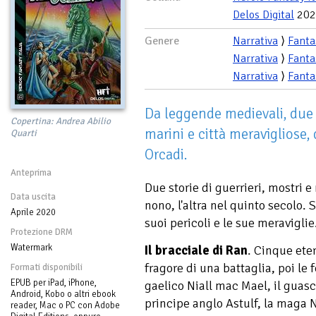
Delos Digital
202
Genere
Narrativa
⟩
Fanta
Narrativa
⟩
Fanta
Narrativa
⟩
Fanta
Da leggende medievali, due s
Copertina: Andrea Abilio
marini e città meravigliose, 
Quarti
Orcadi.
Anteprima
Due storie di guerrieri, mostri 
Data uscita
nono, l'altra nel quinto secolo. 
Aprile 2020
suoi pericoli e le sue meraviglie
Protezione DRM
Watermark
Il bracciale di Ran
. Cinque ete
fragore di una battaglia, poi le 
Formati disponibili
EPUB per iPad, iPhone,
gaelico Niall mac Mael, il gua
Android, Kobo o altri ebook
principe anglo Astulf, la maga N
reader, Mac o PC con Adobe