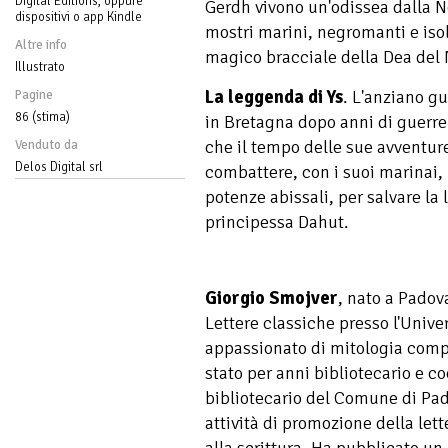
Digital Editions, oppure
Gerdh vivono un'odissea dalla N
dispositivi o app Kindle
mostri marini, negromanti e isole
Altre info
magico bracciale della Dea del 
Illustrato
La leggenda di Ys
. L'anziano g
Pagine
86 (stima)
in Bretagna dopo anni di guerr
che il tempo delle sue avventur
Venduto da
Delos Digital srl
combattere, con i suoi marinai, 
potenze abissali, per salvare la 
principessa Dahut.
Giorgio Smojver
, nato a Padova
Lettere classiche presso l'Unive
appassionato di mitologia compa
stato per anni bibliotecario e c
bibliotecario del Comune di Pad
attività di promozione della lette