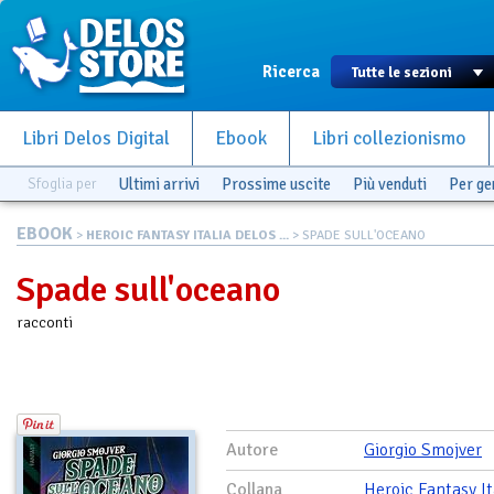
Ricerca
Libri Delos Digital
Ebook
Libri collezionismo
Sfoglia per
Ultimi arrivi
Prossime uscite
Più venduti
Per g
EBOOK
>
HEROIC FANTASY ITALIA DELOS ...
> SPADE SULL'OCEANO
Spade sull'oceano
racconti
Autore
Giorgio Smojver
Collana
Heroic Fantasy It