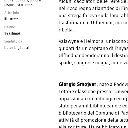
Digital Editions, oppure
Alcuni cacciatori delle Terre Se
dispositivi o app Kindle
nel ricco regno atlantideo di Fi
Altre info
una strega fa leva sulla loro rab
Illustrato
trasformarli in Ulfhednar, ma uno
Pagine
ribella.
94 (stima)
Valawyne e Helmor si uniscono a
Venduto da
guidati da un capitano di Finyas
Delos Digital srl
Ulfhednar decideranno il destino
spade, sangue e magia, amicizi
Giorgio Smojver
, nato a Padova
Lettere classiche presso l'Unive
appassionato di mitologia compa
stato per anni bibliotecario e c
bibliotecario del Comune di Pad
attività di promozione della lette
alla scrittura. Ha pubblicato u