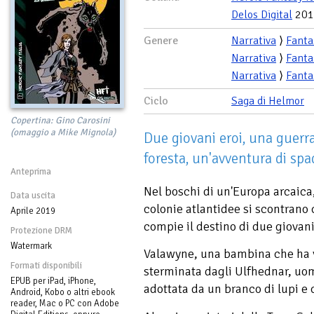
Delos Digital
201
Genere
Narrativa
⟩
Fanta
Narrativa
⟩
Fanta
Narrativa
⟩
Fanta
Ciclo
Saga di Helmor
Copertina: Gino Carosini
(omaggio a Mike Mignola)
Due giovani eroi, una guerr
foresta, un'avventura di spad
Anteprima
Nel boschi di un'Europa arcaica,
Data uscita
colonie atlantidee si scontrano 
Aprile 2019
compie il destino di due giovani
Protezione DRM
Watermark
Valawyne, una bambina che ha vi
Formati disponibili
sterminata dagli Ulfhednar, uom
EPUB per iPad, iPhone,
adottata da un branco di lupi e 
Android, Kobo o altri ebook
reader, Mac o PC con Adobe