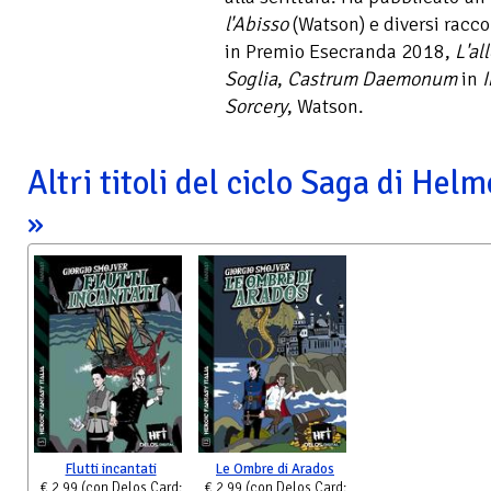
l'Abisso
(Watson) e diversi raccon
in Premio Esecranda 2018,
L'al
Soglia
,
Castrum Daemonum
in
I
Sorcery
, Watson.
Altri titoli del ciclo Saga di Hel
Flutti incantati
Le Ombre di Arados
€ 2,99
(con Delos Card:
€ 2,99
(con Delos Card: