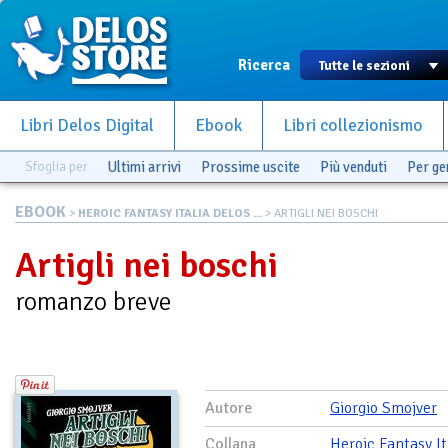
Ricerca
Libri Delos Digital
Ebook
Libri collezionismo
Sfoglia per
Ultimi arrivi
Prossime uscite
Più venduti
Per g
EBOOK
>
HEROIC FANTASY ITALIA DELOS ...
> ARTIGLI NEI BOSCHI
Artigli nei boschi
romanzo breve
Autore
Giorgio Smojver
Collana
Heroic Fantasy It