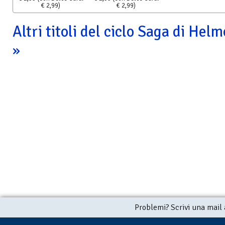
€ 2,99)
€ 2,99)
Altri titoli del ciclo Saga di Hel
Flutti incantati
Le Ombre di Arados
€ 2,99
(con Delos Card:
€ 2,99
(con Delos Card:
€ 2,99)
€ 2,99)
Problemi? Scrivi una mail