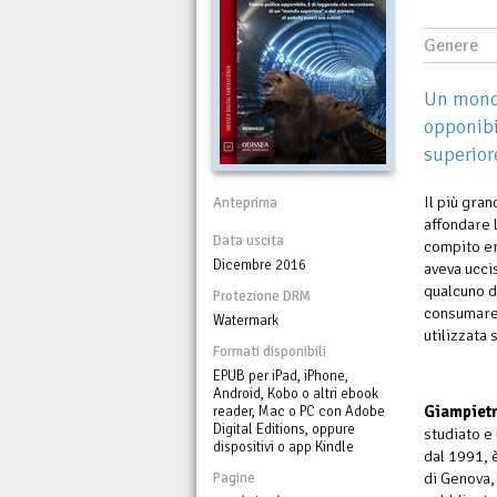
Genere
Un mondo
opponibi
superiore
Il più gran
Anteprima
affondare 
Data uscita
compito er
Dicembre 2016
aveva ucci
qualcuno d
Protezione DRM
consumare 
Watermark
utilizzata
Formati disponibili
EPUB per iPad, iPhone,
Android, Kobo o altri ebook
Giampiet
reader, Mac o PC con Adobe
Digital Editions, oppure
studiato e
dispositivi o app Kindle
dal 1991, 
di Genova,
Pagine