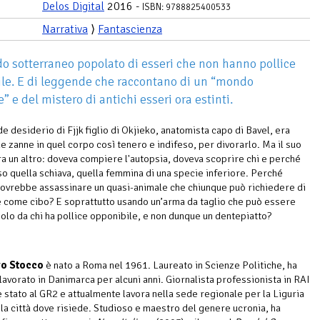
Delos Digital
2016 -
ISBN: 9788825400533
Narrativa
⟩
Fantascienza
 sotterraneo popolato di esseri che non hanno pollice
le. E di leggende che raccontano di un “mondo
” e del mistero di antichi esseri ora estinti.
de desiderio di Fjjk figlio di Okjieko, anatomista capo di Bavel, era
le zanne in quel corpo così tenero e indifeso, per divorarlo. Ma il suo
a un altro: doveva compiere l'autopsia, doveva scoprire chi e perché
so quella schiava, quella femmina di una specie inferiore. Perché
ovrebbe assassinare un quasi-animale che chiunque può richiedere di
come cibo? E soprattutto usando un’arma da taglio che può essere
 solo da chi ha pollice opponibile, e non dunque un dentepiatto?
ro Stocco
è nato a Roma nel 1961. Laureato in Scienze Politiche, ha
 lavorato in Danimarca per alcuni anni. Giornalista professionista in RAI
è stato al GR2 e attualmente lavora nella sede regionale per la Liguria
 la città dove risiede. Studioso e maestro del genere ucronia, ha