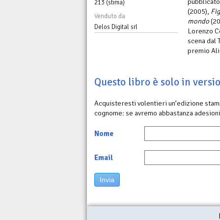
pubblicato
213 (stima)
(2005),
Fig
Venduto da
mondo
(20
Delos Digital srl
Lorenzo Co
scena dal 
premio Ali
Questo libro è solo in vers
Acquisteresti volentieri un’edizione sta
cognome: se avremo abbastanza adesioni
Nome
Email
Invia