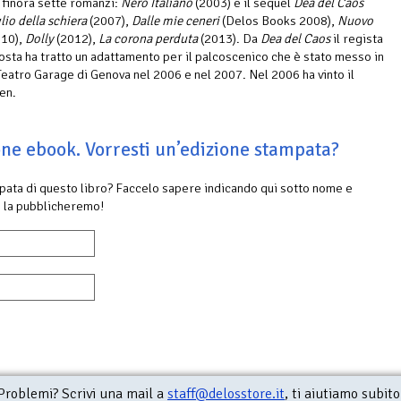
 finora sette romanzi:
Nero Italiano
(2003) e il sequel
Dea del Caos
lio della schiera
(2007),
Dalle mie ceneri
(Delos Books 2008),
Nuovo
10),
Dolly
(2012),
La corona perduta
(2013). Da
Dea del Caos
il regista
sta ha tratto un adattamento per il palcoscenico che è stato messo in
Teatro Garage di Genova nel 2006 e nel 2007. Nel 2006 ha vinto il
en.
ione ebook. Vorresti un’edizione stampata?
mpata di questo libro? Faccelo sapere indicando qui sotto nome e
 la pubblicheremo!
Problemi? Scrivi una mail a
staff@delosstore.it
, ti aiutiamo subito