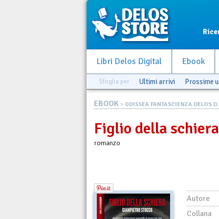
Rice
Libri Delos Digital
Ebook
Sfoglia per
Ultimi arrivi
Prossime u
EBOOK
>
ODISSEA FANTASCIENZA DELOS D..
Figlio della schiera
romanzo
Autore
Collana