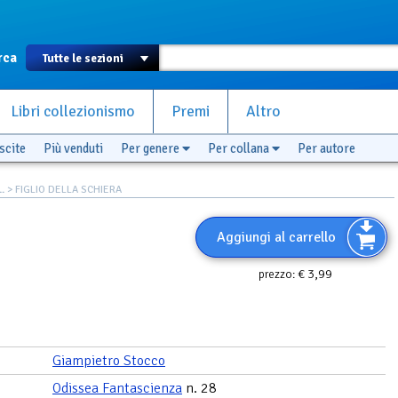
rca
Libri collezionismo
Premi
Altro
scite
Più venduti
Per genere
Per collana
Per autore
.
> FIGLIO DELLA SCHIERA
Aggiungi al carrello
€ 3,99
prezzo:
Giampietro Stocco
Odissea Fantascienza
n. 28