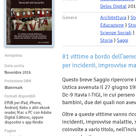
Delos Digital
201
Genere
Architettura
⟩
St
Educazione
⟩
Sto
Scienze Sociali
⟩
Storia
⟩
Saggi
81 vittime a bordo dell’aer
Anteprima
per incidenti, improvvise mal
Data uscita
Novembre 2016
Questo breve Saggio ripercorre i
Protezione DRM
Ustica avvenuta il 27 giugno 198
Watermark
Dc-9 Itavia I-TIGI, in cui persero
Formati disponibili
bambini, due dei quali non ave
EPUB per iPad, iPhone,
Android, Kobo o altri ebook
reader, Mac o PC con Adobe
Oltre a queste vittime vanno ri
Digital Editions, oppure
incidenti, improvvise malattie,
dispositivi o app Kindle
coinvolte a vario titolo, nell’in
Pagine