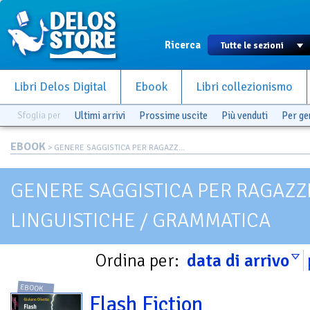
Ricerca
Libri Delos Digital
Ebook
Libri collezionismo
Sfoglia per
Ultimi arrivi
Prossime uscite
Più venduti
Per g
EBOOK
> GENERE SAGGISTICA PER RAGAZZ...
GENERE SAGGISTICA PER RAGAZZI 
LINGUISTICHE / GRAMMATICA
Ordina per:
data di arrivo
EBOOK
Flash Fiction