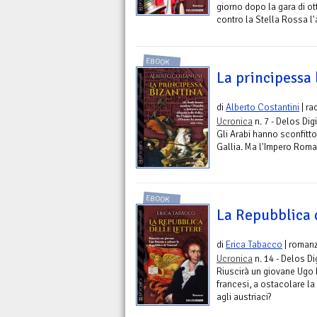
giorno dopo la gara di ot
contro la Stella Rossa l
EBOOK
La principessa 
di
Alberto Costantini
| ra
Ucronica
n. 7 - Delos Digi
Gli Arabi hanno sconfitto
Gallia. Ma l'Impero Roma
EBOOK
La Repubblica 
di
Erica Tabacco
| roman
Ucronica
n. 14 - Delos Di
Riuscirà un giovane Ugo 
francesi, a ostacolare la
agli austriaci?