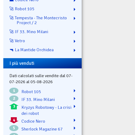
🚀 Robot 105
🚀 Tempesta - The Montecristo
Project / 2
🚀 IF 33. Mino Milani
🚀 Vetro
🔫 La Mantide Orchidea
I più venduti
Dati calcolati sulle vendite dal 07-
07-2026 al 05-08-2026
1
Robot 105
2
IF 33. Mino Milani
3
Kryzys Robotowy - La crisi
dei robot
4
Codice Nero
5
Sherlock Magazine 67