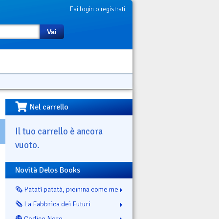
Fai login o registrati
Vai
Nel carrello
Il tuo carrello è ancora
vuoto.
Novità Delos Books
🗞️ Patatì patatà, picinina come me
🗞️ La Fabbrica dei Futuri
👻 Codice Nero