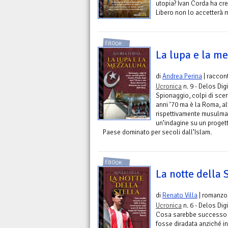
utopia? Ivan Corda ha c
Libero non lo accetterà 
EBOOK
La lupa e la m
di
Andrea Perina
| raccon
Ucronica
n. 9 - Delos Digi
Spionaggio, colpi di scena
anni ’70 ma è la Roma, alt
rispettivamente musulma
un’indagine su un progetto
Paese dominato per secoli dall’Islam.
EBOOK
La notte della 
di
Renato Villa
| romanzo
Ucronica
n. 6 - Delos Digi
Cosa sarebbe successo s
fosse diradata anziché infi