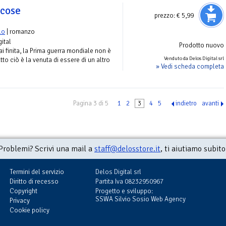
 cose
prezzo:
€ 5,99
lo
| romanzo
gital
Prodotto nuovo
 finita, la Prima guerra mondiale non è
Venduto da Delos Digital srl
tto ciò è la venuta di essere di un altro
» Vedi scheda completa
Pagina 3 di 5
1
2
3
4
5
indietro
avanti
Problemi? Scrivi una mail a
staff@delosstore.it
, ti aiutiamo subito
Termini del servizio
Delos Digital srl
Diritto di recesso
Partita Iva 08232950967
Copyright
Progetto e sviluppo:
SSWA Silvio Sosio Web Agency
Privacy
Cookie policy