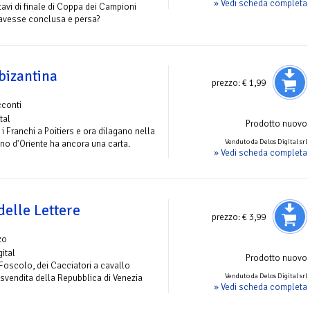
» Vedi scheda completa
tavi di finale di Coppa dei Campioni
'avesse conclusa e persa?
bizantina
prezzo:
€ 1,99
cconti
tal
Prodotto nuovo
 i Franchi a Poitiers e ora dilagano nella
Venduto da Delos Digital srl
no d'Oriente ha ancora una carta.
» Vedi scheda completa
delle Lettere
prezzo:
€ 3,99
zo
gital
Prodotto nuovo
Foscolo, dei Cacciatori a cavallo
Venduto da Delos Digital srl
 svendita della Repubblica di Venezia
» Vedi scheda completa