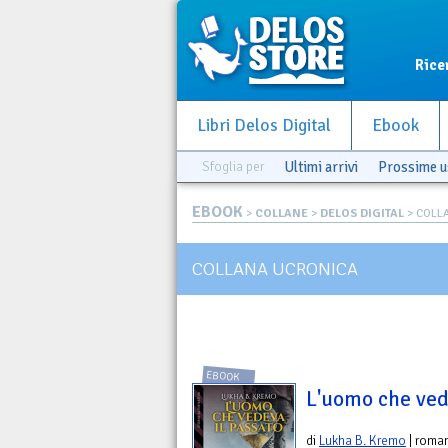
Rice
Libri Delos Digital
Ebook
Sfoglia per
Ultimi arrivi
Prossime u
EBOOK
>
COLLANE
>
DELOS DIGITAL
> COLL
COLLANA UCRONICA
EBOOK
L'uomo che ved
di
Lukha B. Kremo
| roma