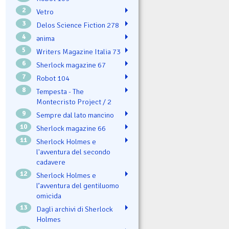
2
Vetro
3
Delos Science Fiction 278
4
ənima
5
Writers Magazine Italia 73
6
Sherlock magazine 67
7
Robot 104
8
Tempesta - The
Montecristo Project / 2
9
Sempre dal lato mancino
10
Sherlock magazine 66
11
Sherlock Holmes e
l'avventura del secondo
cadavere
12
Sherlock Holmes e
l’avventura del gentiluomo
omicida
13
Dagli archivi di Sherlock
Holmes