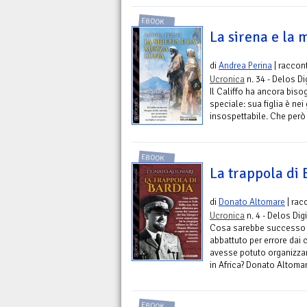
EBOOK
La sirena e la
di
Andrea Perina
| raccon
Ucronica
n. 34 - Delos Di
Il Califfo ha ancora biso
speciale: sua figlia è nei 
insospettabile. Che però
EBOOK
La trappola di 
di
Donato Altomare
| rac
Ucronica
n. 4 - Delos Digi
Cosa sarebbe successo s
abbattuto per errore dai 
avesse potuto organizzare
in Africa? Donato Altoma
EBOOK