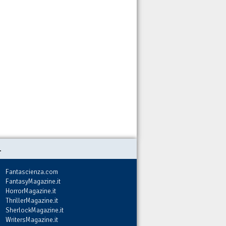
.
Fantascienza.com
FantasyMagazine.it
HorrorMagazine.it
ThrillerMagazine.it
SherlockMagazine.it
WritersMagazine.it