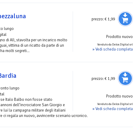
 mezzaluna
prezzo:
€ 1,99
to lungo
gital
Prodotto nuovo
gno di Alì, stavolta per un incarico molto
Venduto da Delos Digital srl
guai, vittima di un ricatto da parte di un
» Vedi scheda completa
 ha molti segreti…
Bardia
prezzo:
€ 1,99
conto lungo
tal
Prodotto nuovo
e Italo Balbo non fosse stato
Venduto da Delos Digital srl
cannoni dell’incrociatore San Giorgio e
» Vedi scheda completa
 lui la campagna militare degli italiani
re ci regala un nuovo, avvincente scenario ucronico.