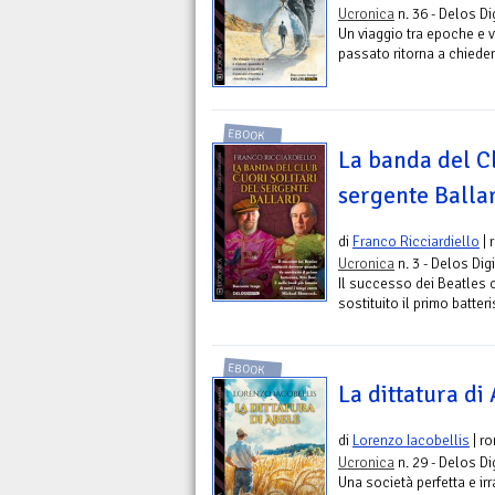
Ucronica
n. 36 - Delos Di
Un viaggio tra epoche e vi
passato ritorna a chieder
EBOOK
La banda del Cl
sergente Balla
di
Franco Ricciardiello
| 
Ucronica
n. 3 - Delos Digi
Il successo dei Beatles
sostituito il primo batte
EBOOK
La dittatura di
di
Lorenzo Iacobellis
| r
Ucronica
n. 29 - Delos Di
Una società perfetta e ir