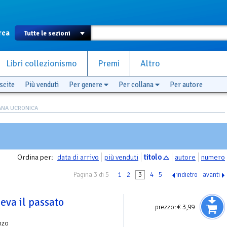
rca
Libri collezionismo
Premi
Altro
scite
Più venduti
Per genere
Per collana
Per autore
ANA UCRONICA
Ordina per:
data di arrivo
più venduti
titolo
autore
numero
Pagina 3 di 5
1
2
3
4
5
indietro
avanti
eva il passato
prezzo:
€ 3,99
nzo