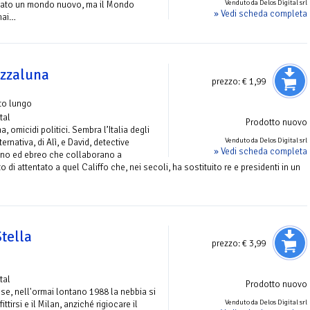
Venduto da Delos Digital srl
reato un mondo nuovo, ma il Mondo
» Vedi scheda completa
mai…
ezzaluna
prezzo:
€ 1,99
to lungo
tal
Prodotto nuovo
, omicidi politici. Sembra l’Italia degli
Venduto da Delos Digital srl
ernativa, di Alì, e David, detective
» Vedi scheda completa
no ed ebreo che collaborano a
 di attentato a quel Califfo che, nei secoli, ha sostituito re e presidenti in un
Stella
prezzo:
€ 3,99
tal
Prodotto nuovo
e, nell'ormai lontano 1988 la nebbia si
Venduto da Delos Digital srl
ttirsi e il Milan, anziché rigiocare il