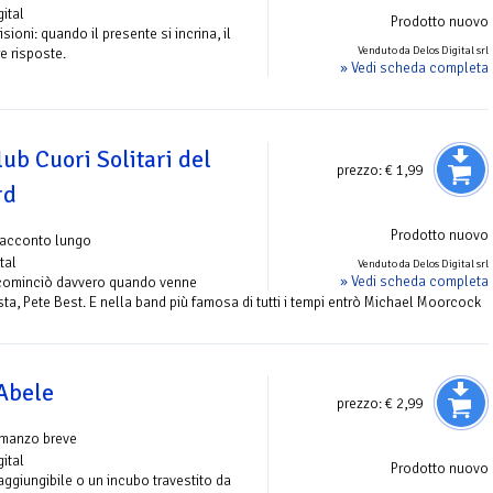
gital
Prodotto nuovo
sioni: quando il presente si incrina, il
Venduto da Delos Digital srl
e risposte.
» Vedi scheda completa
ub Cuori Solitari del
prezzo:
€ 1,99
rd
Prodotto nuovo
racconto lungo
tal
Venduto da Delos Digital srl
» Vedi scheda completa
 cominciò davvero quando venne
rista, Pete Best. E nella band più famosa di tutti i tempi entrò Michael Moorcock
 Abele
prezzo:
€ 2,99
omanzo breve
gital
Prodotto nuovo
raggiungibile o un incubo travestito da