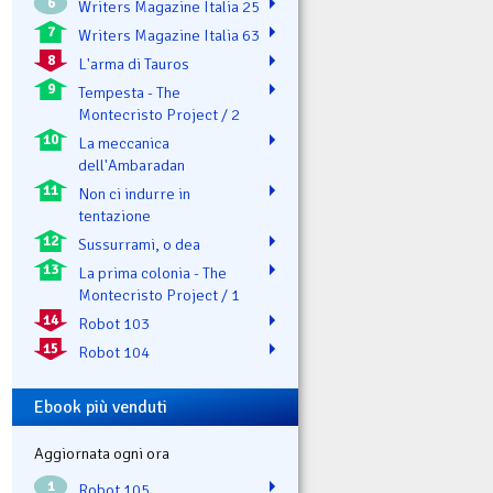
6
Writers Magazine Italia 25
7
Writers Magazine Italia 63
8
L'arma di Tauros
9
Tempesta - The
Montecristo Project / 2
10
La meccanica
dell'Ambaradan
11
Non ci indurre in
tentazione
12
Sussurrami, o dea
13
La prima colonia - The
Montecristo Project / 1
14
Robot 103
15
Robot 104
Ebook più venduti
Aggiornata ogni ora
1
Robot 105