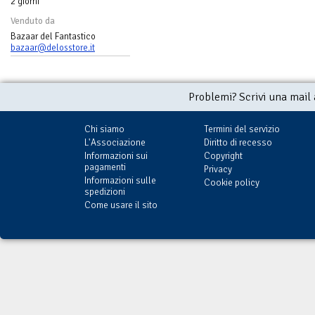
2 giorni
Venduto da
Bazaar del Fantastico
bazaar@delosstore.it
Problemi? Scrivi una mail
Chi siamo
Termini del servizio
L'Associazione
Diritto di recesso
Informazioni sui
Copyright
pagamenti
Privacy
Informazioni sulle
Cookie policy
spedizioni
Come usare il sito