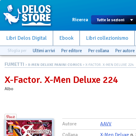
Ricerca
Libri Delos Digital
Ebook
Libri collezionismo
Sfoglia per
Ultimi arrivi
Per editore
Per collana
Per autore
FUMETTI
>
X-MEN DELUXE PANINI COMICS
> X-FACTOR. X-MEN DELUXE 224
X-Factor. X-Men Deluxe 224
Albo
Autore
AAVV
Collana
X-Men Deluxe
n.