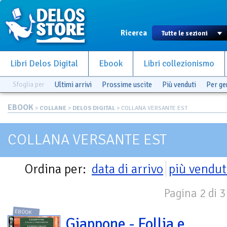
Ricerca
Libri Delos Digital
Ebook
Libri collezionismo
Sfoglia per
Ultimi arrivi
Prossime uscite
Più venduti
Per g
EBOOK
>
COLLANE
>
DELOS DIGITAL
> COLLANA VERSANTE EST
COLLANA VERSANTE EST
Ordina per:
data di arrivo
più vendut
Pagina 2 di 3
EBOOK
Giappone - Follia e