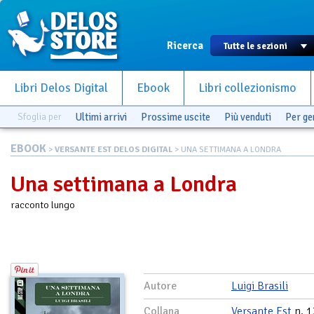
Ricerca
Libri Delos Digital
Ebook
Libri collezionismo
Sfoglia per
Ultimi arrivi
Prossime uscite
Più venduti
Per g
EBOOK
>
VERSANTE EST DELOS DIGITAL
> UNA SETTIMANA A LONDRA
Una settimana a Londra
racconto lungo
Autore
Luigi Brasili
Collana
Versante Est
n. 1