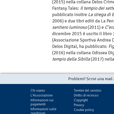
(2015) nella collana Delos Crime 
Fantasy Tales:
Il tempio dei sett
pubblicato inoltre
La strega di 
2006) e due libri editi da La Pe
sentiero luminoso
(2011) e
C’er
dicembre 2015 è uscito il libro
(Associazione Sportiva Andrea Do
Delos Digital, ha pubblicato:
Fig
(2016) nella collana Odissea Digi
tempio della Sibilla
(2017) nella
Problemi? Scrivi una mail
Chi siamo
Termini del servizio
L'Associazione
Diritto di recesso
Informazioni sui
Copyright
pagamenti
Privacy
Informazioni sulle
Cookie policy
spedizioni