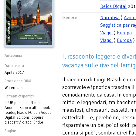
Delos Digital
201
Genere
Narrativa
⟩
Azion
Saggistica per ra
Viaggi
⟩
Europa
Viaggi
⟩
Europa
⟩
Il resoconto leggero e divert
Anteprima
vacanza sulle rive del Tamig
Data uscita
Aprile 2017
Il racconto di Luigi Brasili è un 
Protezione DRM
scorrevole e ipnotica trascina il 
Watermark
comodamente da casa, in compag
Formati disponibili
mitici e leggendari, tra bacchet
EPUB per iPad, iPhone,
Android, Kobo o altri ebook
maestosi, dinosauri, castelli, m
reader, Mac o PC con Adobe
cattedrali… e, perché no, per s
Digital Editions, oppure
dispositivi o app Kindle
risparmiare un bel po' di soldi p
Pagine
Londra si può”, sembra dirci l’a