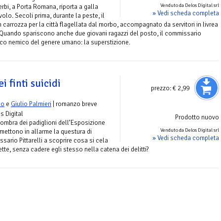
Venduto da Delos Digital srl
rbi, a Porta Romana, riporta a galla
» Vedi scheda completa
olo. Secoli prima, durante la peste, il
 carrozza per la città flagellata dal morbo, accompagnato da servitori in livrea
e? Quando spariscono anche due giovani ragazzi del posto, il commissario
ntico nemico del genere umano: la superstizione.
i finti suicidi
prezzo:
€ 2,99
lo
e
Giulio Palmieri
| romanzo breve
s Digital
Prodotto nuovo
’ombra dei padiglioni dell’Esposizione
Venduto da Delos Digital srl
 mettono in allarme la questura di
» Vedi scheda completa
ssario Pittarelli a scoprire cosa si cela
tte, senza cadere egli stesso nella catena dei delitti?