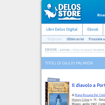
Rice
Libri Delos Digital
Ebook
Sfoglia per
Ultimi arrivi
Prossime u
EBOOK
>
AUTORI
> TITOLI DI GIULIO PALMIERI
TITOLI DI GIULIO PALMIERI
EBOOK
Il diavolo a Po
di
Maria Rosaria Del Ciel
History Crime
n. 75 - Delo
Milano, aprile 1907. L’om