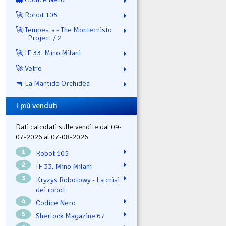
🚀 Robot 105
🚀 Tempesta - The Montecristo
Project / 2
🚀 IF 33. Mino Milani
🚀 Vetro
🔫 La Mantide Orchidea
I più venduti
Dati calcolati sulle vendite dal 09-
07-2026 al 07-08-2026
1
Robot 105
2
IF 33. Mino Milani
3
Kryzys Robotowy - La crisi
dei robot
4
Codice Nero
5
Sherlock Magazine 67