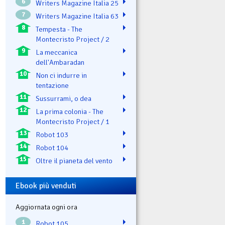
6
Writers Magazine Italia 25
7
Writers Magazine Italia 63
8
Tempesta - The
Montecristo Project / 2
9
La meccanica
dell'Ambaradan
10
Non ci indurre in
tentazione
11
Sussurrami, o dea
12
La prima colonia - The
Montecristo Project / 1
13
Robot 103
14
Robot 104
15
Oltre il pianeta del vento
Ebook più venduti
Aggiornata ogni ora
1
Robot 105