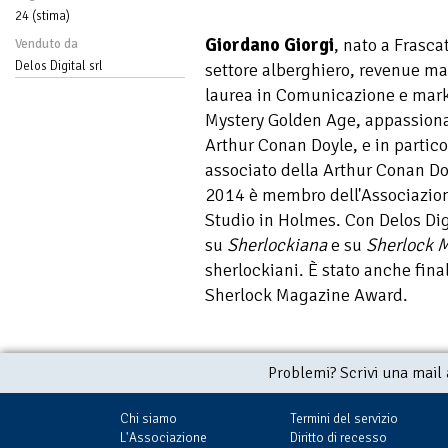
24 (stima)
Giordano Giorgi
, nato a Frasca
Venduto da
Delos Digital srl
settore alberghiero, revenue ma
laurea in Comunicazione e marke
Mystery Golden Age, appassionat
Arthur Conan Doyle, e in partic
associato della Arthur Conan Doy
2014 è membro dell'Associazio
Studio in Holmes. Con Delos Dig
su
Sherlockiana
e su
Sherlock 
sherlockiani. È stato anche fina
Sherlock Magazine Award.
Problemi? Scrivi una mail
Chi siamo
Termini del servizio
L'Associazione
Diritto di recesso