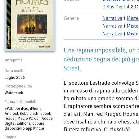
Delos Digital
202
Genere
Narrativa
⟩
Miste
Narrativa
⟩
Miste
Narrativa
⟩
Miste
Una rapina impossibile, un 
deduzione degna del più gra
Anteprima
Street.
Data uscita
Luglio 2026
L'ispettore Lestrade coinvolge 
Protezione DRM
in un caso di rapina alla Gold
Watermark
ha rubato una grande somma di 
Formati disponibili
il rapinatore sembra scomparire
EPUB per iPad, iPhone,
d'affari, Manfred Krüger. Holmes
Android, Kobo o altri ebook
reader, Mac o PC con Adobe
deve risalire a chi ha orchestra
Digital Editions, oppure
dispositivi o app Kindle
l'intera refurtiva. Ci riuscirà?
Pagine