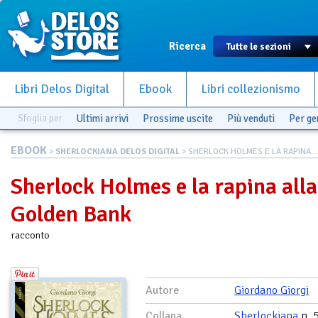
Ricerca
Libri Delos Digital
Ebook
Libri collezionismo
Sfoglia per
Ultimi arrivi
Prossime uscite
Più venduti
Per g
EBOOK
>
SHERLOCKIANA DELOS DIGITAL
> SHERLOCK HOLMES E LA RAPINA ..
Sherlock Holmes e la rapina alla
Golden Bank
racconto
Autore
Giordano Giorgi
Collana
Sherlockiana
n. 