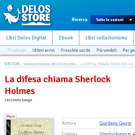
Ricerca
Libri Delos Digital
Ebook
Libri collezionismo
Sfoglia per
Ultimi arrivi
Prossime uscite
Più venduti
Per g
EBOOK
>
SHERLOCKIANA DELOS DIGITAL
> LA DIFESA CHIAMA SHERLOCK HO..
La difesa chiama Sherlock
Holmes
racconto lungo
Autore
Giordano Giorgi
Collana
Sherlockiana
n. 