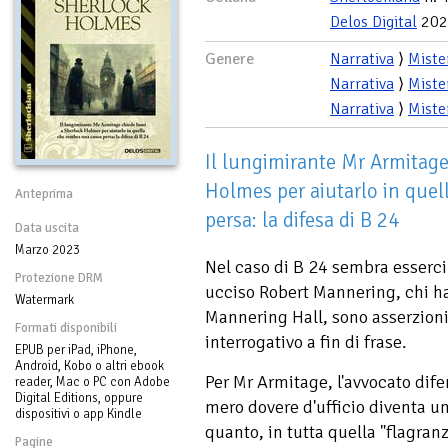
Delos Digital
202
Genere
Narrativa
⟩
Miste
Narrativa
⟩
Miste
Narrativa
⟩
Miste
Il lungimirante Mr Armitage
Holmes per aiutarlo in que
Anteprima
persa: la difesa di B 24
Data uscita
Marzo 2023
Nel caso di B 24 sembra esserci 
Protezione DRM
ucciso Robert Mannering, chi ha 
Watermark
Mannering Hall, sono asserzion
Formati disponibili
interrogativo a fin di frase.
EPUB per iPad, iPhone,
Android, Kobo o altri ebook
Per Mr Armitage, l'avvocato dif
reader, Mac o PC con Adobe
Digital Editions, oppure
mero dovere d'ufficio diventa 
dispositivi o app Kindle
quanto, in tutta quella "flagra
Pagine