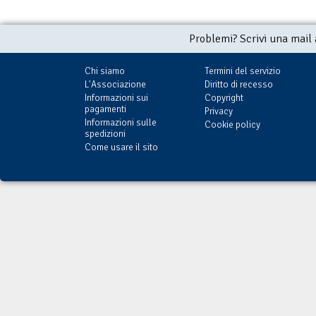
Problemi? Scrivi una mail
Chi siamo
Termini del servizio
L'Associazione
Diritto di recesso
Informazioni sui
Copyright
pagamenti
Privacy
Informazioni sulle
Cookie policy
spedizioni
Come usare il sito