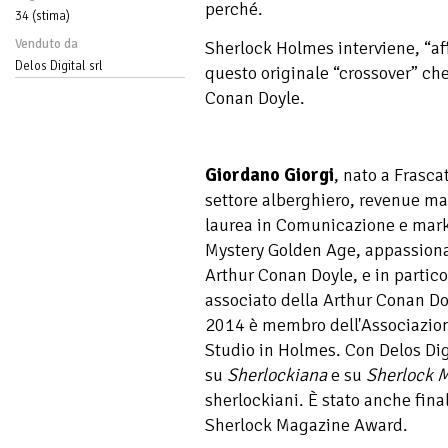
perché.
34 (stima)
Venduto da
Sherlock Holmes interviene, “aff
Delos Digital srl
questo originale “crossover” che 
Conan Doyle.
Giordano Giorgi
, nato a Frasca
settore alberghiero, revenue ma
laurea in Comunicazione e marke
Mystery Golden Age, appassionat
Arthur Conan Doyle, e in partic
associato della Arthur Conan Doy
2014 è membro dell'Associazio
Studio in Holmes. Con Delos Dig
su
Sherlockiana
e su
Sherlock 
sherlockiani. È stato anche fina
Sherlock Magazine Award.