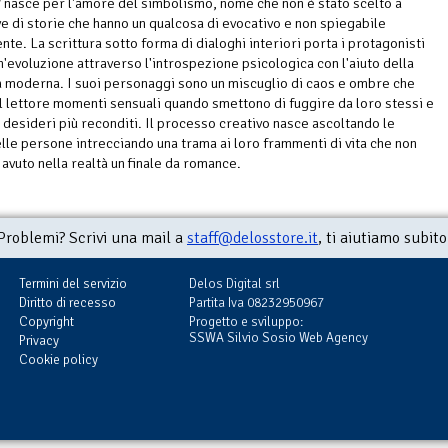
r
nasce per l'amore del simbolismo, nome che non è stato scelto a
ve di storie che hanno un qualcosa di evocativo e non spiegabile
te. La scrittura sotto forma di dialoghi interiori porta i protagonisti
n'evoluzione attraverso l'introspezione psicologica con l'aiuto della
tà moderna. I suoi personaggi sono un miscuglio di caos e ombre che
l lettore momenti sensuali quando smettono di fuggire da loro stessi e
i desideri più reconditi. Il processo creativo nasce ascoltando le
lle persone intrecciando una trama ai loro frammenti di vita che non
avuto nella realtà un finale da romance.
Problemi? Scrivi una mail a
staff@delosstore.it
, ti aiutiamo subito
Termini del servizio
Delos Digital srl
Diritto di recesso
Partita Iva 08232950967
Copyright
Progetto e sviluppo:
SSWA Silvio Sosio Web Agency
Privacy
Cookie policy