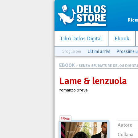
Rice
Libri Delos Digital
Ebook
Sfoglia per
Ultimi arrivi
Prossime u
EBOOK
>
SENZA SFUMATURE DELOS DIGITA
Lame & lenzuola
romanzo breve
Autore
Collana