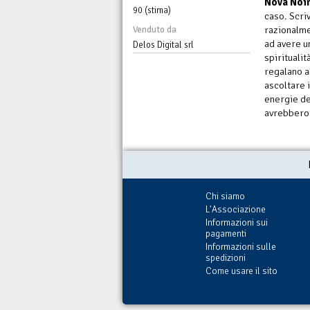
Nova Noi
90 (stima)
caso. Scri
razionalmen
Venduto da
ad avere u
Delos Digital srl
spirituali
regalano a
ascoltare 
energie de
avrebbero 
Chi siamo
L'Associazione
Informazioni sui
pagamenti
Informazioni sulle
spedizioni
Come usare il sito