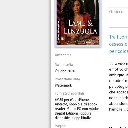
Genere
Tra i cor
ossessio
pericolo
Anteprima
Lara vive 
Data uscita
emotivo ch
Giugno 2026
ambiguo, a
Protezione DRM
desideri m
Watermark
psicologic
che accada
Formati disponibili
nessuno de
EPUB per iPad, iPhone,
abbandono 
Android, Kobo o altri ebook
reader, Mac o PC con Adobe
l’amore… o 
Digital Editions, oppure
dispositivi o app Kindle
Pagine