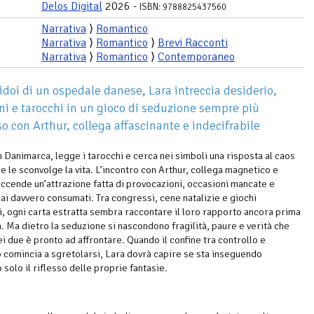
Delos Digital
2026 -
ISBN: 9788825437560
Narrativa
⟩
Romantico
Narrativa
⟩
Romantico
⟩
Brevi Racconti
Narrativa
⟩
Romantico
⟩
Contemporaneo
ridoi di un ospedale danese, Lara intreccia desiderio,
ni e tarocchi in un gioco di seduzione sempre più
so con Arthur, collega affascinante e indecifrabile
in Danimarca, legge i tarocchi e cerca nei simboli una risposta al caos
e le sconvolge la vita. L’incontro con Arthur, collega magnetico e
ccende un’attrazione fatta di provocazioni, occasioni mancate e
ai davvero consumati. Tra congressi, cene natalizie e giochi
i, ogni carta estratta sembra raccontare il loro rapporto ancora prima
. Ma dietro la seduzione si nascondono fragilità, paure e verità che
i due è pronto ad affrontare. Quando il confine tra controllo e
comincia a sgretolarsi, Lara dovrà capire se sta inseguendo
solo il riflesso delle proprie fantasie.