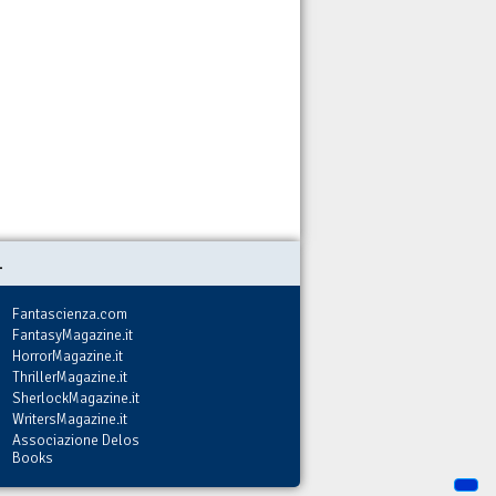
.
Fantascienza.com
FantasyMagazine.it
HorrorMagazine.it
ThrillerMagazine.it
SherlockMagazine.it
WritersMagazine.it
Associazione Delos
Books