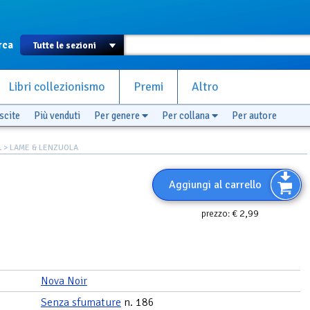
rca
Libri collezionismo
Premi
Altro
scite
Più venduti
Per genere
Per collana
Per autore
L
> LAME & LENZUOLA
Aggiungi al carrello
€ 2,99
prezzo:
Nova Noir
Senza sfumature
n. 186