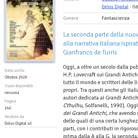
Delos Digital
-
IS
Genere
Fantascienza
La seconda parte della nuov
alla narrativa italiana ispira
Gianfranco de Turris
Oggi, a oltre un secolo dalla pu
Data uscita
H.P. Lovecraft sui Grandi Antichi
Ottobre 2020
tutto il mondo e scrittori delle l
Copie disponibili
propri. Tra questi anche gli itali
nessuna
autori dedicata ai Grandi Antichi
Pagine
Cthulhu
, Solfanelli, 1990). Ogg
240
dei Grandi Antichi
, che avendo 
Venduto da
delle quali di una certa lunghez
Delos Digital srl
parti, con i contributi in rigoros
prima dalla A alla G, la seconda, 