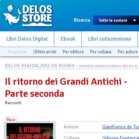
Ricerca
Libri Delos Digital
Ebook
Libri collezionismo
Sfoglia per
Ultimi arrivi
Per editore
Per collana
Per autore
DELOS DIGITAL/DELOS BOOKS
>
ODISSEA FANTASCIENZA DELOS D..
Il ritorno dei Grandi Antichi -
Parte seconda
Racconti
Autore
Gianfranco de Tur
Collana
Odissea Fantasci