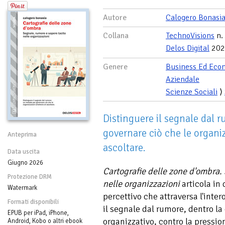
Autore
Calogero Bonasi
Collana
TechnoVisions
n.
Delos Digital
202
Genere
Business Ed Eco
Aziendale
Scienze Sociali
⟩
Distinguere il segnale dal 
governare ciò che le organi
Anteprima
ascoltare.
Data uscita
Giugno 2026
Cartografie delle zone d'ombra.
Protezione DRM
nelle organizzazioni
articola in 
Watermark
percettivo che attraversa l'inter
Formati disponibili
il segnale dal rumore, dentro la
EPUB per iPad, iPhone,
organizzativo, contro la pressio
Android, Kobo o altri ebook