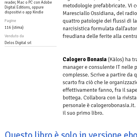
reader, Mac o PC con Adobe
metodologie prefabbricate. Vi c
Digital Editions, oppure
dispositivi o app Kindle
Maresciallo Ossidiana, del radio
quattro patologie dei flussi di l
Pagine
116 (stima)
narcisistica formulata dall'auto
freudiana delle ferite alla centr
Venduto da
Delos Digital srl
Calogero Bonasia
(Kàlos) ha tr
manager e consulente IT nelle p
complesse. Scrive a partire da q
scarto fra ciò che le organizza
effettivamente fanno, fra il sape
bottega. Collabora con la rivist
personale è calogerobonasia.it.
il suo primo libro.
Questo libro è solo in versione ebo