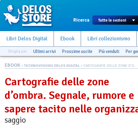
Ricerca
Libri Delos Digital
Ebook
Libri collezionismo
Sfoglia per
Ultimi arrivi
Prossime uscite
Più venduti
Per g
EBOOK
>
TECHNOVISIONS DELOS DIGITAL
> CARTOGRAFIE DELLE ZONE D’O...
Cartografie delle zone
d’ombra. Segnale, rumore e
sapere tacito nelle organizz
saggio