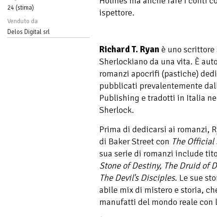
Holmes ma anche fare i conti con
24 (stima)
ispettore.
Venduto da
Delos Digital srl
Richard T. Ryan
è uno scrittore
Sherlockiano da una vita. È autor
romanzi apocrifi (pastiche) ded
pubblicati prevalentemente dal
Publishing e tradotti in Italia n
Sherlock.
Prima di dedicarsi ai romanzi, R
di Baker Street con
The Official
sua serie di romanzi include ti
Stone of Destiny, The Druid of 
The Devil's Disciples
. Le sue st
abile mix di mistero e storia, c
manufatti del mondo reale con l