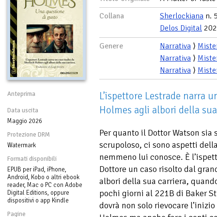
Collana
Sherlockiana
n. 
Delos Digital
202
Genere
Narrativa
⟩
Miste
Narrativa
⟩
Miste
Narrativa
⟩
Miste
L’ispettore Lestrade narra u
Anteprima
Holmes agli albori della sua
Data uscita
Maggio 2026
Per quanto il Dottor Watson sia 
Protezione DRM
scrupoloso, ci sono aspetti dell
Watermark
nemmeno lui conosce. È l’ispett
Formati disponibili
Dottore un caso risolto dal gran
EPUB per iPad, iPhone,
Android, Kobo o altri ebook
albori della sua carriera, quando
reader, Mac o PC con Adobe
pochi giorni al 221B di Baker St
Digital Editions, oppure
dispositivi o app Kindle
dovrà non solo rievocare l’inizi
Pagine