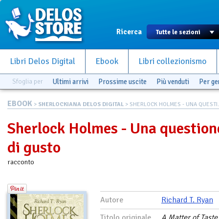
Ricerca
Libri Delos Digital
Ebook
Libri collezionismo
Sfoglia per
Ultimi arrivi
Prossime uscite
Più venduti
Per g
EBOOK
>
SHERLOCKIANA DELOS DIGITAL
> SHERLOCK HOLMES - UNA QUESTI..
Sherlock Holmes - Una question
di gusto
racconto
Autore
Richard T. Ryan
Titolo originale
A Matter of Taste