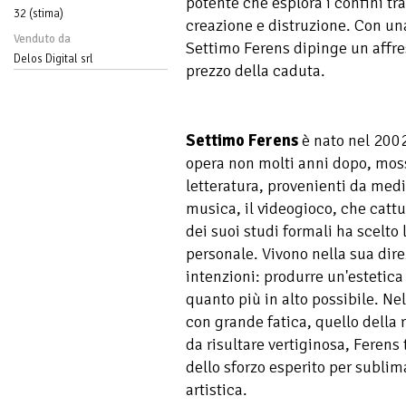
potente che esplora i confini tra
32 (stima)
creazione e distruzione. Con un
Venduto da
Settimo Ferens dipinge un affres
Delos Digital srl
prezzo della caduta.
Settimo Ferens
è nato nel 2002 
opera non molti anni dopo, moss
letteratura, provenienti da media
musica, il videogioco, che cattu
dei suoi studi formali ha scelto
personale. Vivono nella sua dir
intenzioni: produrre un'estetica
quanto più in alto possibile. Ne
con grande fatica, quello della r
da risultare vertiginosa, Ferens 
dello sforzo esperito per sublim
artistica.