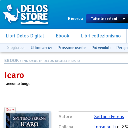
Ricerca
Libri Delos Digital
Ebook
Libri collezionismo
Sfoglia per
Ultimi arrivi
Prossime uscite
Più venduti
Per g
EBOOK
>
INNSMOUTH DELOS DIGITAL
> ICARO
Icaro
racconto lungo
Autore
Settimo Ferens
Collana
Innsmouth
n. 25