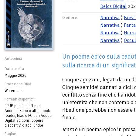
Delos Digital
202
Genere
Narrativa
⟩
Brevi
Narrativa
⟩
Fanta
Narrativa
⟩
Horro
Narrativa
⟩
Occul
Un poema epico sulla cadut
Anteprima
sulla ricerca di un significat
Data uscita
Maggio 2026
Cinque aguzzini, legati da un d
Protezione DRM
Cinque semidei dannati a cicli d
Watermark
conflitto senza fine che ha rido
Formati disponibili
un’eternità che non contempla a
EPUB per iPad, iPhone,
ribellione potrebbe non essere l
Android, Kobo o altri ebook
reader, Mac o PC con Adobe
finale.
Digital Editions, oppure
dispositivi o app Kindle
Icaro
è un poema epico in prosa,
Pagine