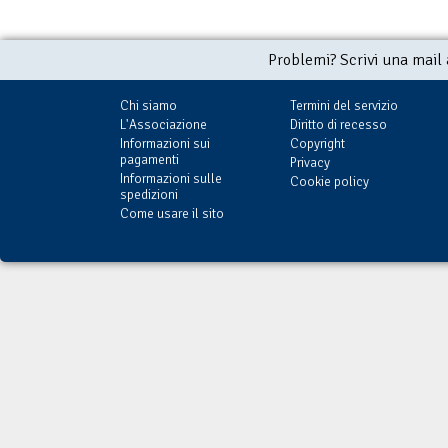
Problemi? Scrivi una mail
Chi siamo
Termini del servizio
L'Associazione
Diritto di recesso
Informazioni sui
Copyright
pagamenti
Privacy
Informazioni sulle
Cookie policy
spedizioni
Come usare il sito