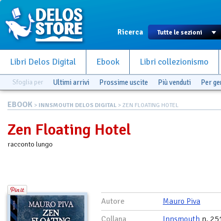
Ricerca
Libri Delos Digital
Ebook
Libri collezionismo
Sfoglia per
Ultimi arrivi
Prossime uscite
Più venduti
Per g
EBOOK
>
INNSMOUTH DELOS DIGITAL
> ZEN FLOATING HOTEL
Zen Floating Hotel
racconto lungo
Autore
Mauro Piva
Collana
Innsmouth
n. 25