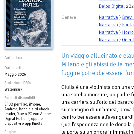
Delos Digital
202
Genere
Narrativa
⟩
Brevi
Narrativa
⟩
Fanta
Narrativa
⟩
Horro
Narrativa
⟩
Occul
Un viaggio allucinato e claus
Anteprima
Milano e gli abissi della me
Data uscita
fuggire potrebbe essere l'un
Maggio 2026
Protezione DRM
Giulia è una violinista con una 
Watermark
una sorella morente, un padre fr
Formati disponibili
una carriera sull'orlo del baratr
EPUB per iPad, iPhone,
su consiglio di un'amica, prova 
Android, Kobo o altri ebook
reader, Mac o PC con Adobe
centro benessere all'avanguardia
Digital Editions, oppure
dispositivi o app Kindle
Quell'esperienza non le dona la
le porte su un orrore inimmagin
Pagine