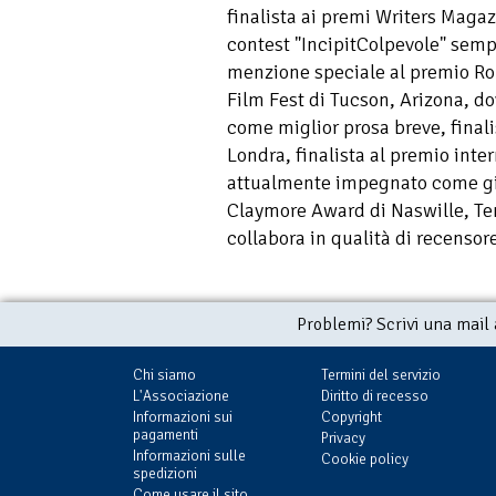
finalista ai premi Writers Magaz
contest "IncipitColpevole" semp
menzione speciale al premio Robo
Film Fest di Tucson, Arizona, d
come miglior prosa breve, final
Londra, finalista al premio int
attualmente impegnato come giu
Claymore Award di Naswille, Te
collabora in qualità di recensore 
Problemi? Scrivi una mail
Chi siamo
Termini del servizio
L'Associazione
Diritto di recesso
Informazioni sui
Copyright
pagamenti
Privacy
Informazioni sulle
Cookie policy
spedizioni
Come usare il sito