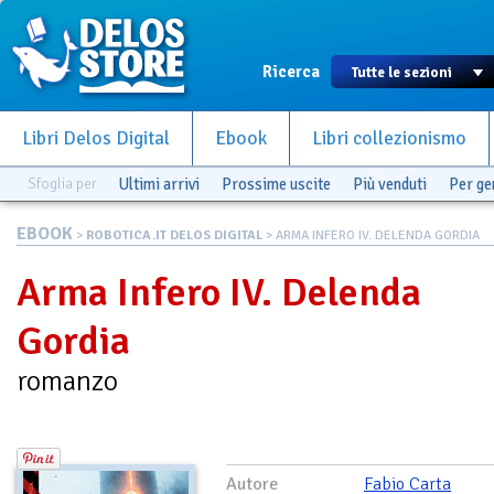
Ricerca
Libri Delos Digital
Ebook
Libri collezionismo
Sfoglia per
Ultimi arrivi
Prossime uscite
Più venduti
Per g
EBOOK
>
ROBOTICA.IT DELOS DIGITAL
> ARMA INFERO IV. DELENDA GORDIA
Arma Infero IV. Delenda
Gordia
romanzo
Autore
Fabio Carta