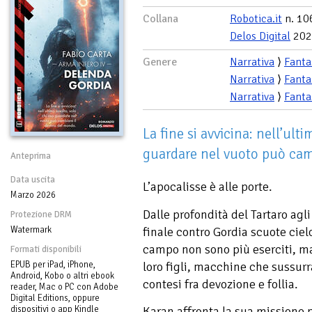
Collana
Robotica.it
n. 10
Delos Digital
202
Genere
Narrativa
⟩
Fanta
Narrativa
⟩
Fanta
Narrativa
⟩
Fanta
La fine si avvicina: nell’ult
guardare nel vuoto può cam
Anteprima
Data uscita
L’apocalisse è alle porte.
Marzo 2026
Dalle profondità del Tartaro agli
Protezione DRM
finale contro Gordia scuote ciel
Watermark
campo non sono più eserciti, ma 
Formati disponibili
loro figli, macchine che sussurra
EPUB per iPad, iPhone,
Android, Kobo o altri ebook
contesi fra devozione e follia.
reader, Mac o PC con Adobe
Digital Editions, oppure
dispositivi o app Kindle
Karan affronta la sua missione p