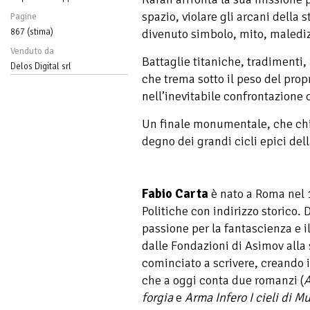
spazio, violare gli arcani della 
Pagine
867 (stima)
divenuto simbolo, mito, malediz
Venduto da
Battaglie titaniche, tradimenti, 
Delos Digital srl
che trema sotto il peso del pro
nell’inevitabile confrontazione
Un finale monumentale, che chi
degno dei grandi cicli epici del
Fabio Carta
è nato a Roma nel 
Politiche con indirizzo storico. 
passione per la fantascienza e i
dalle Fondazioni di Asimov alla
cominciato a scrivere, creando 
che a oggi conta due romanzi (
A
forgia
e
Arma Infero I cieli di M