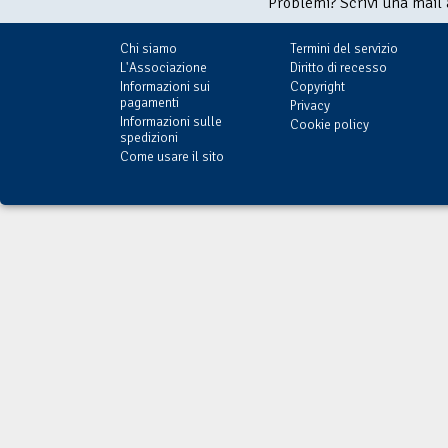
Problemi? Scrivi una mail
Chi siamo
Termini del servizio
L'Associazione
Diritto di recesso
Informazioni sui
Copyright
pagamenti
Privacy
Informazioni sulle
Cookie policy
spedizioni
Come usare il sito