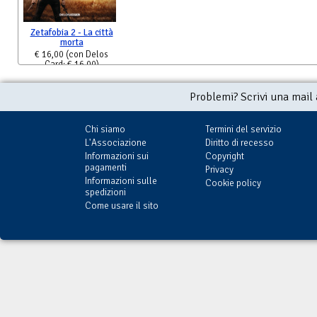
Zetafobia 2 - La città
morta
€ 16,00
(con Delos
Card: € 16,00)
Problemi? Scrivi una mail
Chi siamo
Termini del servizio
L'Associazione
Diritto di recesso
Informazioni sui
Copyright
pagamenti
Privacy
Informazioni sulle
Cookie policy
spedizioni
Come usare il sito