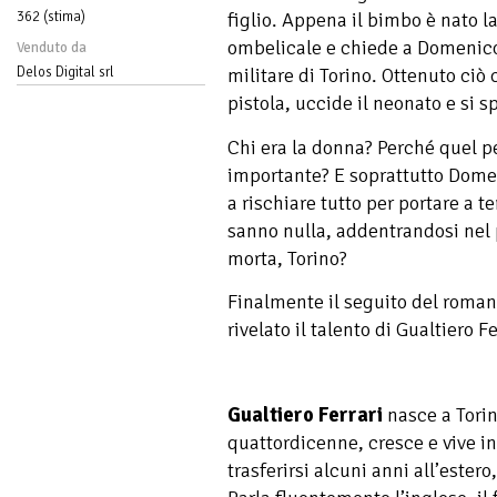
362 (stima)
figlio. Appena il bimbo è nato l
ombelicale e chiede a Domenico 
Venduto da
Delos Digital srl
militare di Torino. Ottenuto ciò
pistola, uccide il neonato e si s
Chi era la donna? Perché quel p
importante? E soprattutto Domen
a rischiare tutto per portare a 
sanno nulla, addentrandosi nel p
morta, Torino?
Finalmente il seguito del roman
rivelato il talento di Gualtiero Fe
Gualtiero Ferrari
nasce a Torin
quattordicenne, cresce e vive in
trasferirsi alcuni anni all’estero