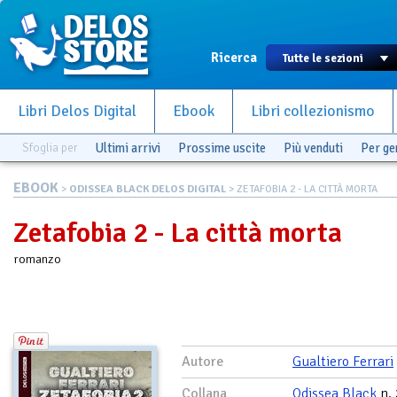
Ricerca
Libri Delos Digital
Ebook
Libri collezionismo
Sfoglia per
Ultimi arrivi
Prossime uscite
Più venduti
Per g
EBOOK
>
ODISSEA BLACK DELOS DIGITAL
> ZETAFOBIA 2 - LA CITTÀ MORTA
Zetafobia 2 - La città morta
romanzo
Autore
Gualtiero Ferrari
Collana
Odissea Black
n. 