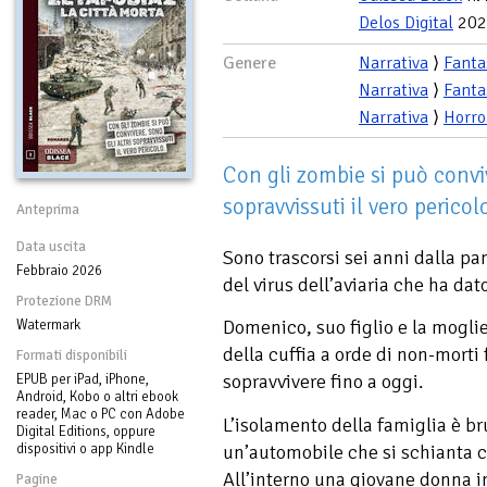
Delos Digital
202
Genere
Narrativa
⟩
Fanta
Narrativa
⟩
Fanta
Narrativa
⟩
Horro
Con gli zombie si può conviv
sopravvissuti il vero pericol
Anteprima
Data uscita
Sono trascorsi sei anni dalla 
Febbraio 2026
del virus dell’aviaria che ha dat
Protezione DRM
Domenico, suo figlio e la moglie
Watermark
della cuffia a orde di non-morti 
Formati disponibili
sopravvivere fino a oggi.
EPUB per iPad, iPhone,
Android, Kobo o altri ebook
reader, Mac o PC con Adobe
L’isolamento della famiglia è b
Digital Editions, oppure
dispositivi o app Kindle
un’automobile che si schianta c
All’interno una giovane donna in
Pagine