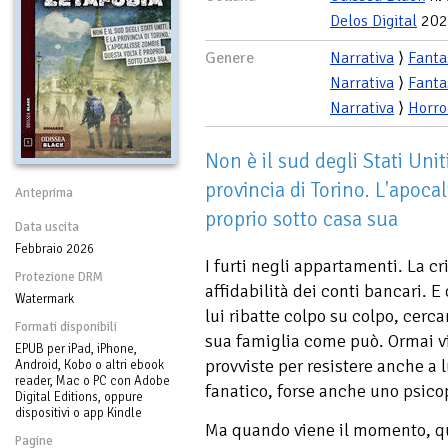
Delos Digital
202
Genere
Narrativa
⟩
Fanta
Narrativa
⟩
Fanta
Narrativa
⟩
Horro
Non è il sud degli Stati Unit
provincia di Torino. L'apoca
Anteprima
proprio sotto casa sua
Data uscita
Febbraio 2026
I furti negli appartamenti. La c
Protezione DRM
affidabilità dei conti bancari.
Watermark
lui ribatte colpo su colpo, cerc
Formati disponibili
sua famiglia come può. Ormai vi
EPUB per iPad, iPhone,
provviste per resistere anche a 
Android, Kobo o altri ebook
reader, Mac o PC con Adobe
fanatico, forse anche uno psico
Digital Editions, oppure
dispositivi o app Kindle
Ma quando viene il momento, qu
Pagine