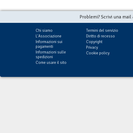
Problemi? Scrivi una mail
Chi siamo
Termini del servizio
L'Associazione
Diritto di recesso
Informazioni sui
Copyright
pagamenti
Privacy
Informazioni sulle
Cookie policy
spedizioni
Come usare il sito