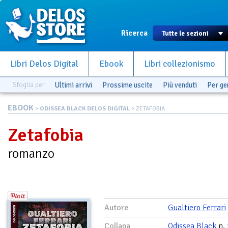
Ricerca
Libri Delos Digital
Ebook
Libri collezionismo
Sfoglia per
Ultimi arrivi
Prossime uscite
Più venduti
Per g
EBOOK
>
ODISSEA BLACK DELOS DIGITAL
> ZETAFOBIA
Zetafobia
romanzo
Autore
Gualtiero Ferrari
Collana
Odissea Black
n. 