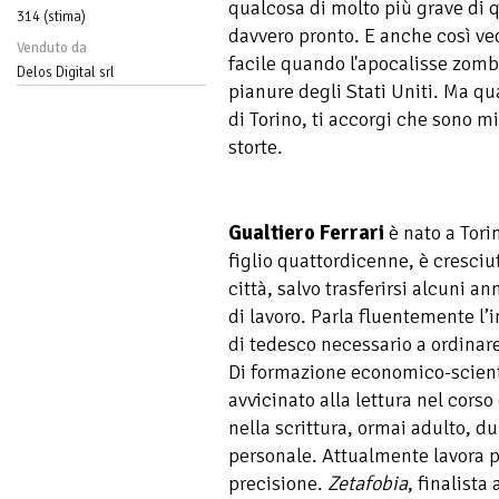
qualcosa di molto più grave di q
314 (stima)
davvero pronto. E anche così ve
Venduto da
facile quando l'apocalisse zombi
Delos Digital srl
pianure degli Stati Uniti. Ma qua
di Torino, ti accorgi che sono m
storte.
Gualtiero Ferrari
è nato a Tori
figlio quattordicenne, è cresciu
città, salvo trasferirsi alcuni an
di lavoro. Parla fluentemente l’
di tedesco necessario a ordinare
Di formazione economico-scienti
avvicinato alla lettura nel corso
nella scrittura, ormai adulto, du
personale. Attualmente lavora 
precisione.
Zetafobia
, finalista