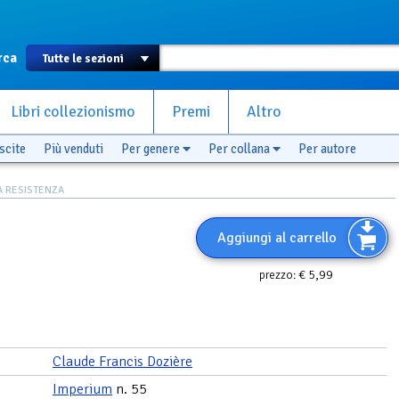
rca
Libri collezionismo
Premi
Altro
scite
Più venduti
Per genere
Per collana
Per autore
A RESISTENZA
Aggiungi al carrello
€ 5,99
prezzo:
Claude Francis Dozière
Imperium
n. 55