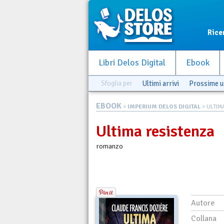
Rice
Libri Delos Digital
Ebook
Sfoglia per
Ultimi arrivi
Prossime u
EBOOK
>
IMPERIUM DELOS DIGITAL
> ULTIM
Ultima resistenza
romanzo
Autore
Collana