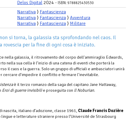
Delos Digital
2024 -
ISBN: 9788825430530
Narrativa
⟩
Fantascienza
Narrativa
⟩
Fantascienza
⟩
Avventura
Narrativa
⟩
Fantascienza
⟩
Militare
non si torna, la galassia sta sprofondando nel caos. Il
a rovescia per la fine di ogni cosa è iniziato.
ce nella galassia, il ritrovamento del corpo dell'ammiraglio Edwards,
to nella sua cella è l’inizio di una catena di eventi che porterà la
rso il caos e la guerra. Solo un gruppo di ufficiali e ambasciatori unirà
r cercare d'impedire il conflitto e fermare l'inevitabile.
istenza
è il terzo romanzo della saga del capitano Jane Hattaway,
on
Eroi di guerre invisibili
e proseguita con
ll Noburian
.
di nascita, italiano d’adozione, classe 1961,
Claude Francis Dozière
o lingue e letterature straniere presso l’Université de Strasbourg