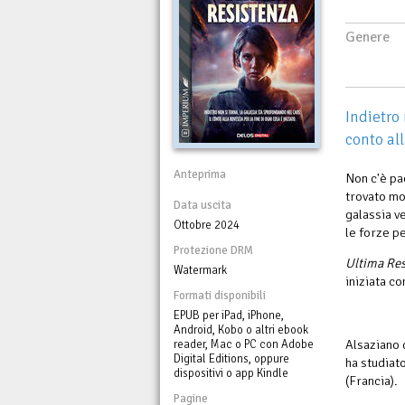
Genere
Indietro 
conto all
Anteprima
Non c'è pa
trovato mor
Data uscita
galassia ve
Ottobre 2024
le forze pe
Protezione DRM
Ultima Res
Watermark
iniziata c
Formati disponibili
EPUB per iPad, iPhone,
Android, Kobo o altri ebook
Alsaziano 
reader, Mac o PC con Adobe
Digital Editions, oppure
ha studiat
dispositivi o app Kindle
(Francia).
Pagine