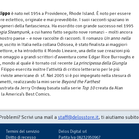
lippo
è nato nel 1954 a Providence, Rhode Island. È noto per essere
re eclettico, originale e mai prevedibile. I suoi racconti spaziano in
ttogeneri della fantascienza. Ha esordito con grande successo nel 1995
logia Steampunk
, a cui hanno fatto seguito nove romanzi – molti ancora
l nostro paese – e nove raccolte di racconti. Il romanzo
Un anno nella
re
, uscito in Italia nella collana Odissea, è stato finalista ai maggiori
settore, e ha introdotto il Mondo Lineare, una delle sue creazioni più
 un omaggio a grandi scrittori d’avventura come Edgar Rice Burroughs e
, mondo al quale è tornato col recente
La principessa della Giungla
i Filippo esercita inoltre l’attività di critico letterario per le più
 riviste americane di sf. Nel 2005 si è poi impegnato nella stesura di
umetti, realizzando la mini serie
Beyond the Farthest
lustrata da Jerry Ordway basata sulla serie
Top 10
creata da Alan
la America’s Best Comics.
Problemi? Scrivi una mail a
staff@delosstore.it
, ti aiutiamo subito
Termini del servizio
Delos Digital srl
Diritto di recesso
Partita Iva 08232950967