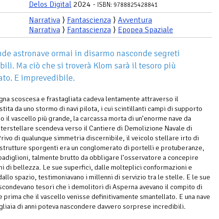
Delos Digital
2024 -
ISBN: 9788825428841
Narrativa
⟩
Fantascienza
⟩
Avventura
Narrativa
⟩
Fantascienza
⟩
Epopea Spaziale
de astronave ormai in disarmo nasconde segreti
ili. Ma ciò che si troverà Klom sarà il tesoro più
ato. E imprevedibile.
na scoscesa e frastagliata cadeva lentamente attraverso il
stita da uno stormo di navi pilota, i cui scintillanti campi di supporto
o il vascello più grande, la carcassa morta di un’enorme nave da
nterstellare scendeva verso il Cantiere di Demolizione Navale di
ivo di qualunque simmetria discernibile, il veicolo stellare irto di
 strutture sporgenti era un conglomerato di portelli e protuberanze,
padiglioni, talmente brutto da obbligare l’osservatore a concepire
ni di bellezza. Le sue superfici, dalle molteplici conformazioni e
allo spazio, testimoniavano i millenni di servizio tra le stelle. E le sue
scondevano tesori che i demolitori di Asperna avevano il compito di
 prima che il vascello venisse definitivamente smantellato. E una nave
gliaia di anni poteva nascondere davvero sorprese incredibili.