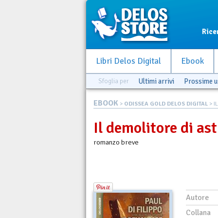
Rice
Libri Delos Digital
Ebook
Sfoglia per
Ultimi arrivi
Prossime u
EBOOK
>
ODISSEA GOLD DELOS DIGITAL
> I
Il demolitore di as
romanzo breve
Autore
Collana