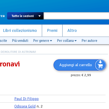
rca
Libri collezionismo
Premi
Altro
scite
Più venduti
Per genere
Per collana
Per autore
L DEMOLITORE DI ASTRONAVI
tronavi
Aggiungi al carrello
€ 2,99
prezzo:
Paul Di Filippo
Odissea Gold
n. 2