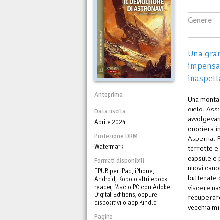
Genere
Una gran
impensab
inaspett
Anteprima
Una montag
cielo. Assi
Data uscita
avvolgevan
Aprile 2024
crociera i
Protezione DRM
Asperna. Pr
Watermark
torrette e
capsule e 
Formati disponibili
nuovi cano
EPUB per iPad, iPhone,
butterate d
Android, Kobo o altri ebook
reader, Mac o PC con Adobe
viscere na
Digital Editions, oppure
recuperare
dispositivi o app Kindle
vecchia mi
Pagine