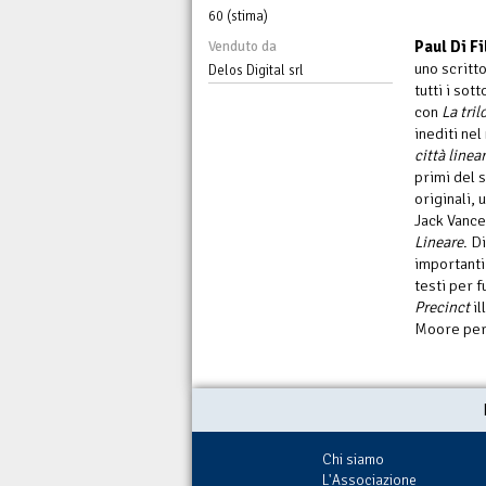
60 (stima)
Paul Di Fi
Venduto da
uno scritto
Delos Digital srl
tutti i so
con
La tri
inediti ne
città linea
primi del 
originali,
Jack Vance
Lineare
. D
importanti
testi per f
Precinct
il
Moore per 
Chi siamo
L'Associazione