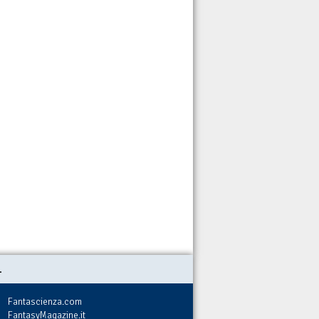
.
Fantascienza.com
FantasyMagazine.it