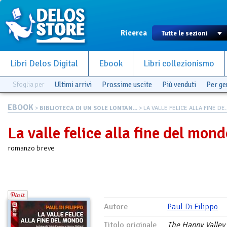
Ricerca
Libri Delos Digital
Ebook
Libri collezionismo
Sfoglia per
Ultimi arrivi
Prossime uscite
Più venduti
Per g
EBOOK
>
BIBLIOTECA DI UN SOLE LONTAN...
> LA VALLE FELICE ALLA FINE DE..
La valle felice alla fine del mon
romanzo breve
Autore
Paul Di Filippo
Titolo originale
The Happy Valley 