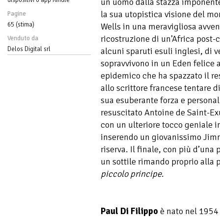
un uomo dalla stazza imponente
la sua utopistica visione del m
Pagine
65 (stima)
Wells in una meravigliosa avve
ricostruzione di un’Africa post-
Venduto da
Delos Digital srl
alcuni sparuti esuli inglesi, di 
sopravvivono in un Eden felice
epidemico che ha spazzato il re
allo scrittore francese tentare d
sua esuberante forza e personal
resuscitato Antoine de Saint-Exu
con un ulteriore tocco geniale 
inserendo un giovanissimo Jimmy
riserva. Il finale, con più d’una
un sottile rimando proprio alla p
piccolo principe
.
Paul Di Filippo
è nato nel 1954 