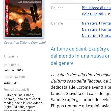
Collana
Biblioteca di un 
Delos Digital
201
Genere
Narrativa
⟩
Fanta
Narrativa
⟩
Fanta
Narrativa
⟩
Stori
Copertina: Tiziano Cremonini
Antoine de Saint-Exupéry e 
del mondo in una nuova ori
Anteprima
del genere
Data uscita
Febbraio 2019
La valle felice alla fine del mon
Protezione DRM
L’ultimo caso della Taccola
, da
Watermark
dedicata alle ucronie aventi a p
Formati disponibili
famosi. Stavolta è il caso del g
EPUB per iPad, iPhone,
Saint-Exupéry, l’autore del cel
Android, Kobo o altri ebook
reader, Mac o PC con Adobe
Filippo riprende gli exploit avia
Digital Editions, oppure
dispositivi o app Kindle