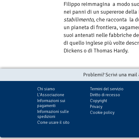
Filippo reimmagina a modo suo 
nei panni di un supereroe della
stabilimento
, che racconta la du
un pianeta di frontiera, vagame
suoi antenati nelle fabbriche d
di quello inglese più volte descr
Dickens o di Thomas Hardy.
Problemi? Scrivi una mail
Chi siamo
Termini del servizio
L'Associazione
Diritto di recesso
Informazioni sui
Copyright
pagamenti
Privacy
Informazioni sulle
Cookie policy
spedizioni
Come usare il sito