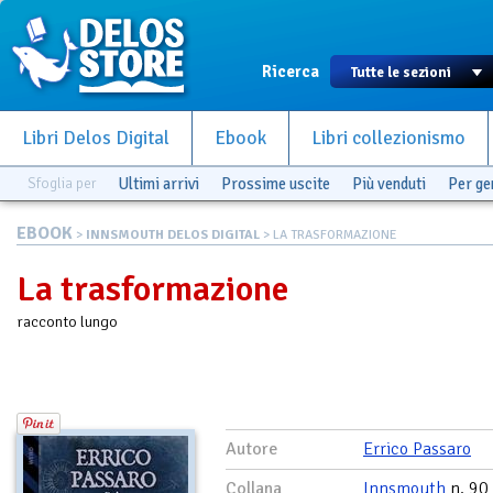
Ricerca
Libri Delos Digital
Ebook
Libri collezionismo
Sfoglia per
Ultimi arrivi
Prossime uscite
Più venduti
Per g
EBOOK
>
INNSMOUTH DELOS DIGITAL
> LA TRASFORMAZIONE
La trasformazione
racconto lungo
Autore
Errico Passaro
Collana
Innsmouth
n. 90