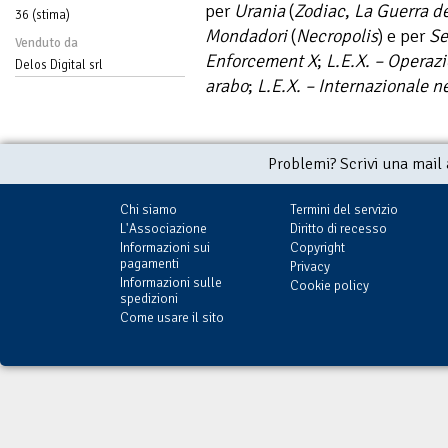
per
Urania
(
Zodiac
,
La Guerra d
36 (stima)
Mondadori
(
Necropolis
) e per
Se
Venduto da
Enforcement X
;
L.E.X. – Operaz
Delos Digital srl
arabo
;
L.E.X. – Internazionale n
Problemi? Scrivi una mail
Chi siamo
Termini del servizio
L'Associazione
Diritto di recesso
Informazioni sui
Copyright
pagamenti
Privacy
Informazioni sulle
Cookie policy
spedizioni
Come usare il sito