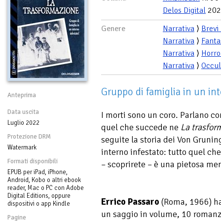
Delos Digital
202
Genere
Narrativa
⟩
Brevi
Narrativa
⟩
Fanta
Narrativa
⟩
Horro
Narrativa
⟩
Occul
Gruppo di famiglia in un int
Anteprima
Data uscita
I morti sono un coro. Parlano co
Luglio 2022
quel che succede ne
La trasfor
Protezione DRM
seguite la storia dei Von Grunin
Watermark
interno infestato: tutto quel ch
Formati disponibili
– scoprirete – è una pietosa m
EPUB per iPad, iPhone,
Android, Kobo o altri ebook
reader, Mac o PC con Adobe
Digital Editions, oppure
Errico Passaro
(Roma, 1966) ha 
dispositivi o app Kindle
un saggio in volume, 10 romanzi
Pagine