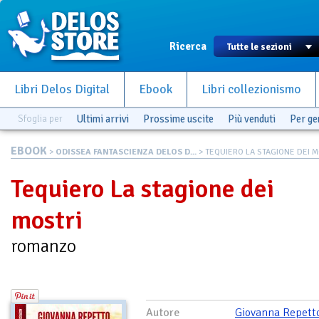
Ricerca
Libri Delos Digital
Ebook
Libri collezionismo
Sfoglia per
Ultimi arrivi
Prossime uscite
Più venduti
Per g
EBOOK
>
ODISSEA FANTASCIENZA DELOS D...
> TEQUIERO LA STAGIONE DEI MO
Tequiero La stagione dei
mostri
romanzo
Autore
Giovanna Repett