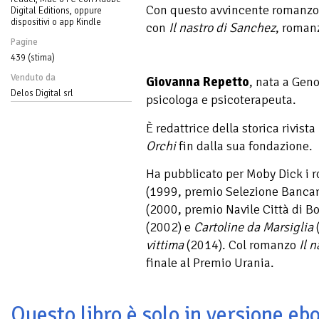
Con questo avvincente romanzo s
Digital Editions, oppure
dispositivi o app Kindle
con
Il nastro di Sanchez
, romanz
Pagine
439 (stima)
Venduto da
Giovanna Repetto
, nata a Gen
Delos Digital srl
psicologa e psicoterapeuta.
È redattrice della storica rivista
Orchi
fin dalla sua fondazione.
Ha pubblicato per Moby Dick i 
(1999, premio Selezione Bancar
(2000, premio Navile Città di B
(2002) e
Cartoline da Marsiglia
(
vittima
(2014). Col romanzo
Il 
finale al Premio Urania.
Questo libro è solo in versione ebo