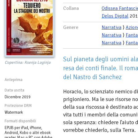
Collana
Odissea Fantasci
Delos Digital
201
Genere
Narrativa
⟩
Azion
Narrativa
⟩
Fanta
Narrativa
⟩
Fanta
Sul pianeta degli uomini al
Copertina: Ksenja Laginja
resa dei conti finale. Il rom
del Nastro di Sanchez
Anteprima
Data uscita
Horacio, lo scienziato nemico d
Dicembre 2019
prigioniero. Ma le sue risorse n
Protezione DRM
della sua riscossa è destinato a
Watermark
vita tutti i membri della comuni
Formati disponibili
sola speranza: chiedere l'aiuto 
EPUB per iPad, iPhone,
vorrebbe chiederlo, sulla Terra.
Android, Kobo o altri ebook
reader, Mac o PC con Adobe