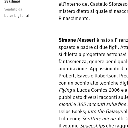
28 (stima)
all’interno del Castello Sforzesc
Venduto da
mistero dietro al quale si nasc
Delos Digital srl
Rinascimento.
Simone Messeri
è nato a Firenz
sposato e padre di due figli. Att
si diletta a progettare astronavi 
fantascienza, genere per il qua
ammirazione. Appassionato di c
Probert, Eaves e Robertson. Pred
con un occhio alle tecniche digi
Flying
a Lucca Comics 2006 e ai
pubblicato diversi racconti sull
mondi
e
365 racconti sulla fine
Delos Books;
Into the Galaxy
vol
Lulu.com;
Scritture aliene
albi 2
il volume
Spaceships
che raggru