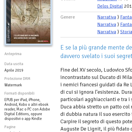
Delos Digital
201
Genere
Narrativa
⟩
Fanta
Narrativa
⟩
Fanta
Narrativa
⟩
Stori
E se la più grande mente de
Anteprima
davvero svelato i suoi segret
Data uscita
Fine del XV secolo, Ludovico Sfo
Aprile 2019
incontrastato sul Ducato di Mila
Protezione DRM
i nemici francesi guidati da Re L
Watermark
di cui si ignora l’esistenza. Dur
Formati disponibili
particolari agghiaccianti e tra i
EPUB per iPad, iPhone,
Android, Kobo o altri ebook
Duca abbia stretto un patto col 
reader, Mac o PC con Adobe
di dubbia natura il suo esercito 
Digital Editions, oppure
dispositivi o app Kindle
Carpire il segreto di questo pote
Pagine
Auguste De Lignit, il più fidato 