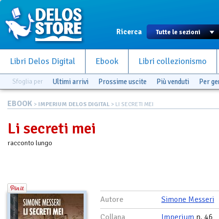
Ricerca
Libri Delos Digital
Ebook
Libri collezionismo
Sfoglia per
Ultimi arrivi
Prossime uscite
Più venduti
Per g
EBOOK
>
IMPERIUM DELOS DIGITAL
> LI SECRETI MEI
Li secreti mei
racconto lungo
Autore
Simone Messeri
Collana
Imperium
n. 46