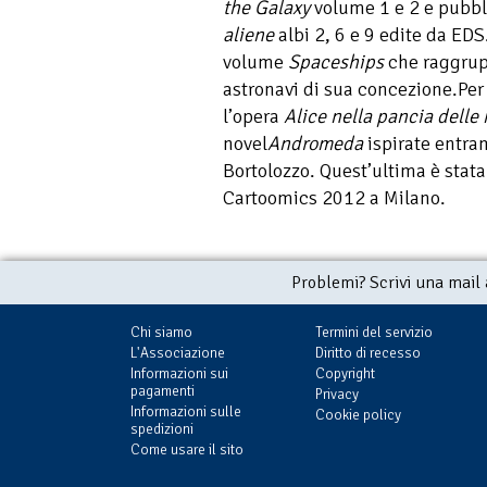
the Galaxy
volume 1 e 2 e pubb
aliene
albi 2, 6 e 9 edite da EDS.
volume
Spaceships
che raggrup
astronavi di sua concezione.Per 
l’opera
Alice nella pancia delle
novel
Andromeda
ispirate entra
Bortolozzo. Quest’ultima è stata
Cartoomics 2012 a Milano.
Problemi? Scrivi una mail
Chi siamo
Termini del servizio
L'Associazione
Diritto di recesso
Informazioni sui
Copyright
pagamenti
Privacy
Informazioni sulle
Cookie policy
spedizioni
Come usare il sito