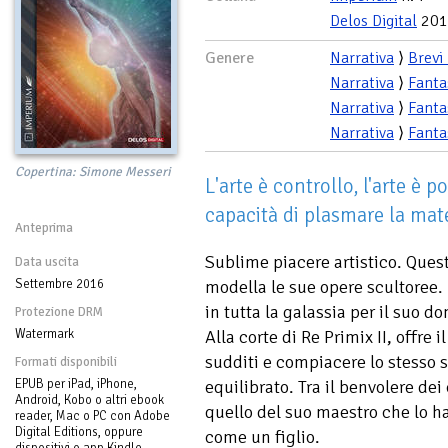
Delos Digital
201
Genere
Narrativa
⟩
Brevi
Narrativa
⟩
Fanta
Narrativa
⟩
Fanta
Narrativa
⟩
Fanta
Copertina: Simone Messeri
L'arte è controllo, l'arte è 
capacità di plasmare la mate
Anteprima
Sublime piacere artistico. Ques
Data uscita
Settembre 2016
modella le sue opere scultoree. 
in tutta la galassia per il suo d
Protezione DRM
Watermark
Alla corte di Re Primix II, offre 
sudditi e compiacere lo stesso 
Formati disponibili
EPUB per iPad, iPhone,
equilibrato. Tra il benvolere dei
Android, Kobo o altri ebook
quello del suo maestro che lo ha
reader, Mac o PC con Adobe
Digital Editions, oppure
come un figlio.
dispositivi o app Kindle