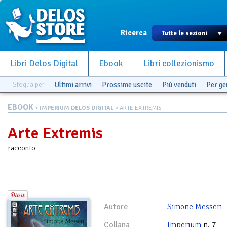
Ricerca
Libri Delos Digital
Ebook
Libri collezionismo
Sfoglia per
Ultimi arrivi
Prossime uscite
Più venduti
Per g
EBOOK
>
IMPERIUM DELOS DIGITAL
> ARTE EXTREMIS
Arte Extremis
racconto
Autore
Simone Messeri
Collana
Imperium
n. 7