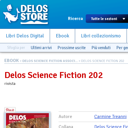
Ricerca
Libri Delos Digital
Ebook
Libri collezionismo
Sfoglia per
Ultimi arrivi
Prossime uscite
Più venduti
Per g
EBOOK
>
DELOS SCIENCE FICTION ASSOCI...
> DELOS SCIENCE FICTION 202
Delos Science Fiction 202
rivista
Autore
Carmine Treanni
Collana
Delos Science Fi