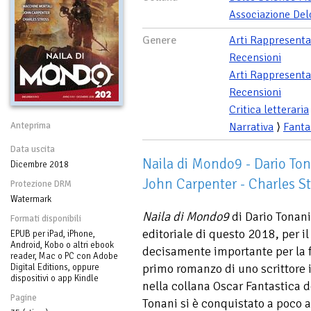
Associazione Del
Genere
Arti Rappresenta
Recensioni
Arti Rappresenta
Recensioni
Critica letteraria
Anteprima
Narrativa
⟩
Fanta
Data uscita
Naila di Mondo9 - Dario Ton
Dicembre 2018
John Carpenter - Charles St
Protezione DRM
Watermark
Naila di Mondo9
di Dario Tonani
Formati disponibili
editoriale di questo 2018, per i
EPUB per iPad, iPhone,
Android, Kobo o altri ebook
decisamente importante per la fa
reader, Mac o PC con Adobe
primo romanzo di uno scrittore 
Digital Editions, oppure
dispositivi o app Kindle
nella collana Oscar Fantastica 
Pagine
Tonani si è conquistato a poco a