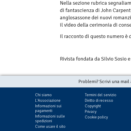
Nella sezione rubrica segnaliamo
di fantascienza di John Carpente
anglosassone dei nuovi romanzi 
il video della cerimonia di con
Il racconto di questo numero è 
Rivista fondata da Silvio Sosio 
Problemi? Scrivi una mail
Chi siamo
Termini del servizio
L'Associazione
Diritto di recesso
Informazioni sui
Copyright
pagamenti
Privacy
Informazioni sulle
Cookie policy
spedizioni
Come usare il sito