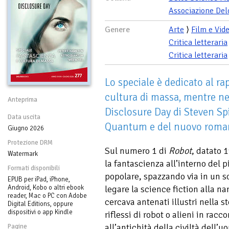
Associazione Del
Genere
Arte
⟩
Film e Vid
Critica letteraria
Critica letteraria
Lo speciale è dedicato al ra
cultura di massa, mentre nei
Anteprima
Disclosure Day di Steven Sp
Data uscita
Quantum e del nuovo romanz
Giugno 2026
Protezione DRM
Sul numero 1 di
Robot
, datato 
Watermark
la fantascienza all’interno del pi
Formati disponibili
popolare, spazzando via in un so
EPUB per iPad, iPhone,
Android, Kobo o altri ebook
legare la science fiction alla n
reader, Mac o PC con Adobe
cercava antenati illustri nella s
Digital Editions, oppure
dispositivi o app Kindle
riflessi di robot o alieni in racco
all’antichità della civiltà dell’
Pagine