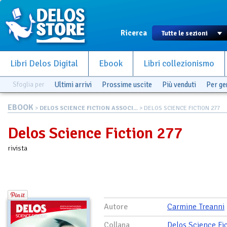
Ricerca
Libri Delos Digital
Ebook
Libri collezionismo
Sfoglia per
Ultimi arrivi
Prossime uscite
Più venduti
Per g
EBOOK
>
DELOS SCIENCE FICTION ASSOCI...
> DELOS SCIENCE FICTION 277
Delos Science Fiction 277
rivista
Autore
Carmine Treanni
Collana
Delos Science Fi