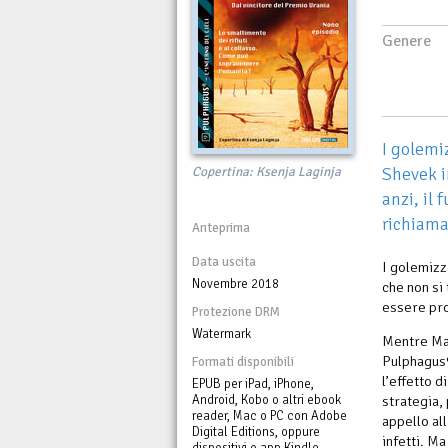
Genere
I golemi
Copertina: Ksenja Laginja
Shevek i
anzi, il 
richiaman
Anteprima
Data uscita
I golemizz
Novembre 2018
che non si 
essere prop
Protezione DRM
Watermark
Mentre Mar
Pulphagus®
Formati disponibili
l’effetto d
EPUB per iPad, iPhone,
Android, Kobo o altri ebook
strategia,
reader, Mac o PC con Adobe
appello al
Digital Editions, oppure
infetti. M
dispositivi o app Kindle