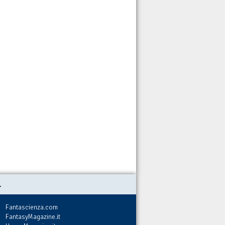
.
Fantascienza.com
FantasyMagazine.it