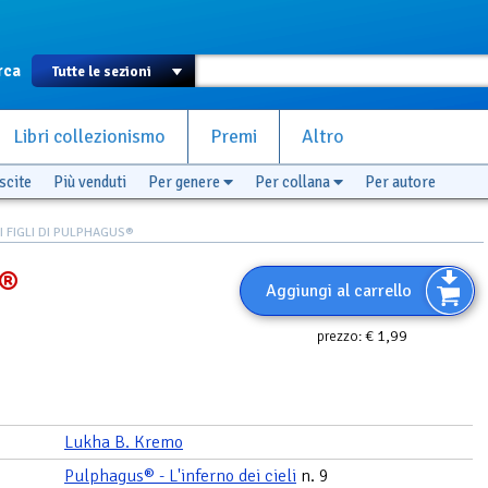
rca
Libri collezionismo
Premi
Altro
scite
Più venduti
Per genere
Per collana
Per autore
I FIGLI DI PULPHAGUS®
s®
Aggiungi al carrello
€ 1,99
prezzo:
Lukha B. Kremo
Pulphagus® - L'inferno dei cieli
n. 9