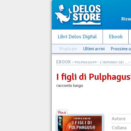
Rice
Libri Delos Digital
Ebook
Sfoglia per
Ultimi arrivi
Prossime u
EBOOK
>
PULPHAGUS® - L'INFERNO DEI ...
> 
I figli di Pulphagu
racconto lungo
Autore
Collana