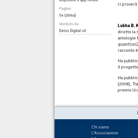
ci proverà
Pagine
54 (stima)
Venduto da
Lukha B.
Delos Digital srl
diretto la 
antologie t
quantica
(
racconto è
Ha pubblic
il proget
Ha pubblic
(2008),
Tr
premio Ur
Chi siamo
L'Associazione