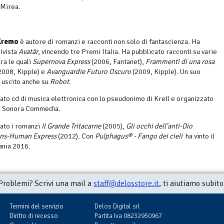
 Mirea.
 Kremo
è autore di romanzi e racconti non solo di fantascienza. Ha
rivista
Avatär
, vincendo tre Premi Italia. Ha pubblicato racconti su varie
ra le quali
Supernova Express
(2006, Fantanet),
Frammenti di una rosa
2008, Kipple) e
Avanguardie Futuro Oscuro
(2009, Kipple). Un suo
 uscito anche su
Robot
.
ato cd di musica elettronica con lo pseudonimo di Krell e organizzato
to Sonora Commedia.
ato i romanzi
Il Grande Tritacarne
(2005),
Gli occhi dell’anti-Dio
ans-Human Express
(2012). Con
Pulphagus® - Fango dei cieli
ha vinto il
ania 2016.
Problemi? Scrivi una mail a
staff@delosstore.it
, ti aiutiamo subito
Termini del servizio
Delos Digital srl
Diritto di recesso
Partita Iva 08232950967