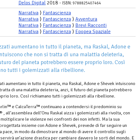
Delos Digital
2018 -
ISBN: 9788825407464
Narrativa
⟩
Fantascienza
Narrativa
⟩
Fantascienza
⟩
Avventura
Narrativa
⟩
Fantascienza
⟩
Brevi Racconti
Narrativa
⟩
Fantascienza
⟩
Epopea Spaziale
zzati aumentano in tutto il pianeta, ma Raskal, Adone e
ntuiscono che non si tratta di una malattia deleteria,
futuro del pianeta potrebbero essere proprio loro. Così
o tutti i golemizzati alla ribellione.
ati aumentano in tutto il pianeta, ma Raskal, Adone e Shevek intuiscono
tratta di una malattia deleteria, anzi, il futuro del pianeta potrebbero
rio loro. Così richiamano tutti i golemizzati alla ribellione.
lin™ e CalcaTerra™ continuano a contendersi il predominio su
 , all’assemblea dell’Onu Raskal aizza i golemizzati alla rivolta, con
i moltiplicare le violenze nei confronti dei non infetti. Ma la sua
 progettata insieme con Adone e Shevek, prevede di far seguire un
la pace, in modo da dimostrare al mondo di avere il controllo sugli
a servirà un’azione drastica per cambiare davvero le sorti del mondo. E