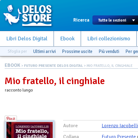
Ricerca
Libri Delos Digital
Ebook
Libri collezionismo
Sfoglia per
Ultimi arrivi
Prossime uscite
Più venduti
Per g
EBOOK
>
FUTURO PRESENTE DELOS DIGITAL
> MIO FRATELLO, IL CINGHIALE
Mio fratello, il cinghiale
racconto lungo
Autore
Lorenzo Iacobell
Collana
Futuro Presente