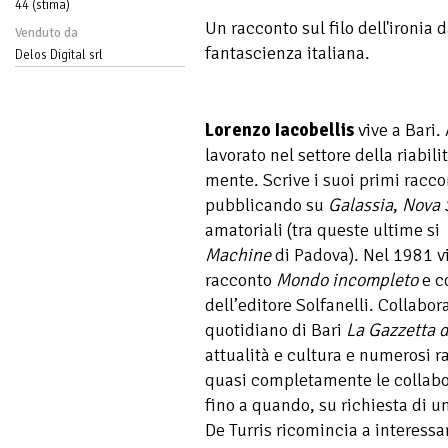
44 (stima)
Un racconto sul filo dell'ironia
Venduto da
fantascienza italiana.
Delos Digital srl
Lorenzo Iacobellis
vive a Bari.
lavorato nel settore della riabil
mente. Scrive i suoi primi racco
pubblicando su
Galassia
,
Nova 
amatoriali (tra queste ultime si
Machine
di Padova). Nel 1981 vi
racconto
Mondo incompleto
e c
dell’editore Solfanelli. Collabor
quotidiano di Bari
La Gazzetta 
attualità e cultura e numerosi 
quasi completamente le collabor
fino a quando, su richiesta di u
De Turris ricomincia a interessar