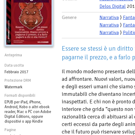
Delos Digital
201
Genere
Narrativa
⟩
Fanta
Narrativa
⟩
Fanta
Narrativa
⟩
Politi
Essere se stessi è un diritto
Anteprima
pagarne il prezzo, e a farlo 
Data uscita
Il mondo moderno presenta delle
Febbraio 2017
ad affrontare. Nuovi valori, nuov
Protezione DRM
e degli esseri umani che siamo s
Watermark
immutabili che diventano incert
Formati disponibili
inaspettati. E chi non è pronto d
EPUB per iPad, iPhone,
Android, Kobo o altri ebook
interiore che grida “questo non
reader, Mac o PC con Adobe
razionalità cerca di abituarsi al
Digital Editions, oppure
dispositivi o app Kindle
certi eccessi da parte degli ani
Pagine
che il futuro può riservare svil