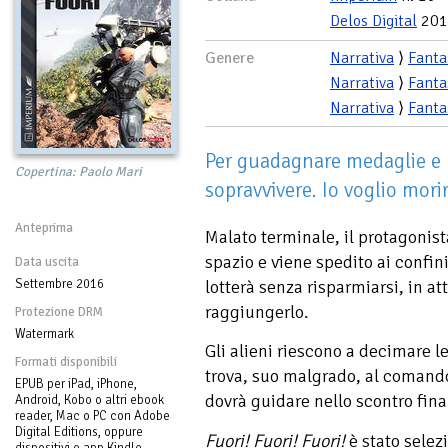
Delos Digital
201
Genere
Narrativa
⟩
Fanta
Narrativa
⟩
Fanta
Narrativa
⟩
Fanta
Per guadagnare medaglie e p
Copertina: Paolo Mari
sopravvivere. Io voglio mori
Anteprima
Malato terminale, il protagonist
spazio e viene spedito ai confini
Data uscita
Settembre 2016
lotterà senza risparmiarsi, in at
raggiungerlo.
Protezione DRM
Watermark
Gli alieni riescono a decimare le 
Formati disponibili
trova, suo malgrado, al comand
EPUB per iPad, iPhone,
dovrà guidare nello scontro fina
Android, Kobo o altri ebook
reader, Mac o PC con Adobe
Digital Editions, oppure
Fuori! Fuori! Fuori!
è stato selez
dispositivi o app Kindle