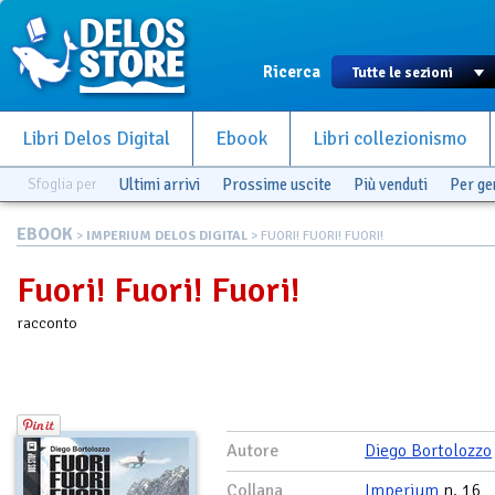
Ricerca
Libri Delos Digital
Ebook
Libri collezionismo
Sfoglia per
Ultimi arrivi
Prossime uscite
Più venduti
Per g
EBOOK
>
IMPERIUM DELOS DIGITAL
> FUORI! FUORI! FUORI!
Fuori! Fuori! Fuori!
racconto
Autore
Diego Bortolozzo
Collana
Imperium
n. 16