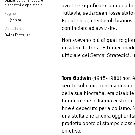
Digital Editions, oppure
avrebbe significato la rapida fi
dispositivi o app Kindle
Tuttavia, se Jardeen fosse stato 
Pagine
Repubblica, i tentacoli bramosi
55 (stima)
cominciato ad avvizzire.
Venduto da
Delos Digital srl
Non avevano più di quattro gior
invadere la Terra. E l'unico mod
ufficiale dei Servisi Strategici,
Tom Godwin
(1915-1980) non è 
scritto solo una trentina di racc
della sua biografia: era disabile
familiari che lo hanno costretto
fine è deceduto per alcolismo. 
una stella che ancora oggi brilla 
prodotto opere di stampo class
emotivo.