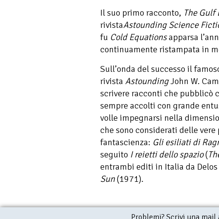
Il suo primo racconto,
The Gulf
rivista
Astounding Science Ficti
fu
Cold Equations
apparsa l’ann
continuamente ristampata in mo
Sull’onda del successo il famoso
rivista
Astounding
John W. Campb
scrivere racconti che pubblicò c
sempre accolti con grande entus
volle impegnarsi nella dimensi
che sono considerati delle vere p
fantascienza:
Gli esiliati di Ra
seguito
I reietti dello spazio
(
Th
entrambi editi in Italia da Delo
Sun
(1971).
Problemi? Scrivi una mail