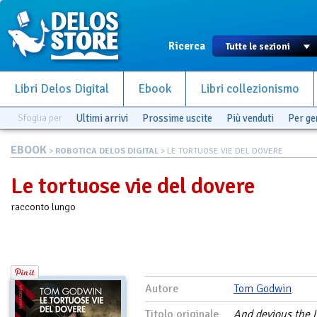
Ricerca
Libri Delos Digital
Ebook
Libri collezionismo
Sfoglia per
Ultimi arrivi
Prossime uscite
Più venduti
Per g
EBOOK
>
ROBOTICA DELOS DIGITAL
> LE TORTUOSE VIE DEL DOVERE
Le tortuose vie del dovere
racconto lungo
Autore
Tom Godwin
Titolo originale
And devious the L