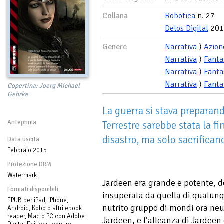
Collana
Robotica
n. 27
Delos Digital
201
Genere
Narrativa
⟩
Azion
Narrativa
⟩
Fanta
Narrativa
⟩
Fanta
Narrativa
⟩
Fanta
Copertina: Joerg Michael
Gehrke
La guerra si stava preparand
Anteprima
Terrestre sarebbe stata la fi
disastro, ma solo sacrifican
Data uscita
Febbraio 2015
Protezione DRM
Watermark
Jardeen era grande e potente, do
Formati disponibili
insuperata da quella di qualunq
EPUB per iPad, iPhone,
nutrito gruppo di mondi ora neu
Android, Kobo o altri ebook
reader, Mac o PC con Adobe
Jardeen, e l’alleanza di Jardee