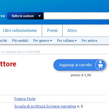
rca
Libri collezionismo
Premi
Altro
scite
Più venduti
Per genere
Per collana
Per autore
> IL VIAGGIO DELLO SCRITTORE
ittore
Aggiungi al carrello
€ 1,99
prezzo:
Franco Forte
Scuola di scrittura Scrivere narrativa
n. 6