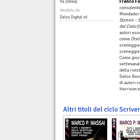
Franco Fo
54 (stima)
consulente
Venduto da
Mondadori,
Delos Digital srl
Domini – S
del Cielo
(
autori esor
come
Distr
sceneggiat
sceneggiat
Come giorn
settimanal
della rivis
Delos Book
di autori 
Harrison e 
Altri titoli del ciclo Scriv