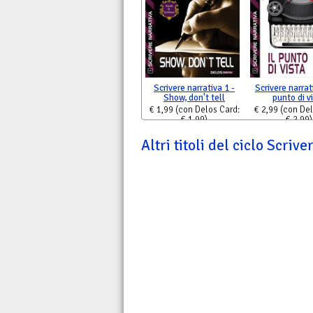
Scrivere narrativa 1 -
Scrivere narrati
Show, don't tell
punto di v
€ 1,99
(con Delos Card:
€ 2,99
(con Del
€ 1,99)
€ 2,99)
Altri titoli del ciclo Scriv