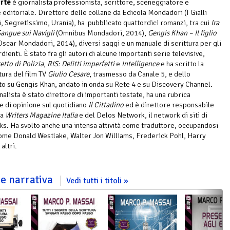
rte
è giornalista professionista, scrittore, sceneggiatore e
 editoriale. Direttore delle collane da Edicola Mondadori (I Gialli
 Segretissimo, Urania), ha pubblicato quattordici romanzi, tra cui
Ira
angue sui Navigli
(Omnibus Mondadori, 2014),
Gengis Khan – Il figlio
Oscar Mondadori, 2014), diversi saggi e un manuale di scrittura per gli
dienti. È stato fra gli autori di alcune importanti serie televisive,
etto di Polizia
,
RIS: Delitti imperfetti
e
Intelligence
e ha scritto la
ura del film TV
Giulio Cesare
, trasmesso da Canale 5, e dello
o su Gengis Khan, andato in onda su Rete 4 e su Discovery Channel.
alista è stato direttore di importanti testate, ha una rubrica
e di opinione sul quotidiano
Il Cittadino
ed è direttore responsabile
ta
Writers Magazine Italia
e del Delos Network, il network di siti di
s. Ha svolto anche una intensa attività come traduttore, occupandosi
come Donald Westlake, Walter Jon Williams, Frederick Pohl, Harry
altri.
ere narrativa
Vedi tutti i titoli