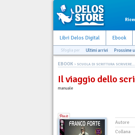
Rice
Libri Delos Digital
Ebook
Sfoglia per
Ultimi arrivi
Prossime u
EBOOK
>
SCUOLA DI SCRITTURA SCRIVERE...
Il viaggio dello scr
manuale
Autore
Collana