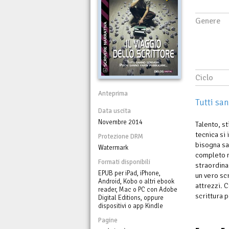
Genere
Ciclo
Anteprima
Tutti sa
Data uscita
Novembre 2014
Talento, st
tecnica si 
Protezione DRM
bisogna sa
Watermark
completo m
Formati disponibili
straordinar
EPUB per iPad, iPhone,
un vero sc
Android, Kobo o altri ebook
attrezzi. 
reader, Mac o PC con Adobe
scrittura 
Digital Editions, oppure
dispositivi o app Kindle
Pagine