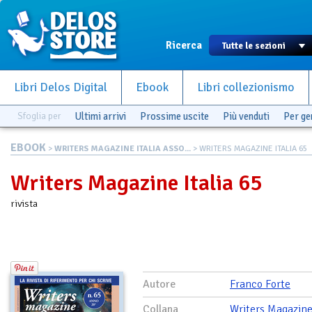
Ricerca
Libri Delos Digital
Ebook
Libri collezionismo
Sfoglia per
Ultimi arrivi
Prossime uscite
Più venduti
Per g
EBOOK
>
WRITERS MAGAZINE ITALIA ASSO...
> WRITERS MAGAZINE ITALIA 65
Writers Magazine Italia 65
rivista
Autore
Franco Forte
Collana
Writers Magazine 