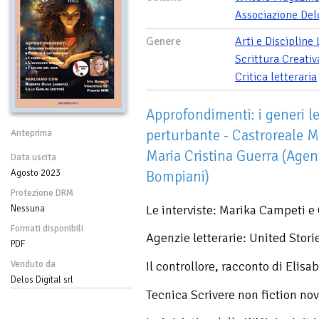
Associazione Del
Genere
Arti e Discipline
Scrittura Creativ
Critica letteraria
Approfondimenti: i generi let
perturbante - Castroreale M
Anteprima
Maria Cristina Guerra (Agent
Data uscita
Agosto 2023
Bompiani)
Protezione DRM
Le interviste: Marika Campeti e
Nessuna
Formati disponibili
Agenzie letterarie: United Stor
PDF
Venduto da
Il controllore, racconto di Elisa
Delos Digital srl
Tecnica Scrivere non fiction nov