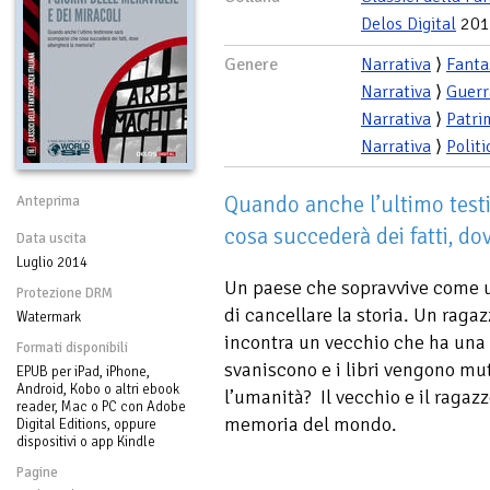
Delos Digital
201
Genere
Narrativa
⟩
Fanta
Narrativa
⟩
Guerr
Narrativa
⟩
Patri
Narrativa
⟩
Politi
Quando anche l’ultimo tes
Anteprima
cosa succederà dei fatti, d
Data uscita
Luglio 2014
Un paese che sopravvive come 
Protezione DRM
di cancellare la storia. Un raga
Watermark
incontra un vecchio che ha una s
Formati disponibili
svaniscono e i libri vengono mu
EPUB per iPad, iPhone,
Android, Kobo o altri ebook
l’umanità? Il vecchio e il ragazz
reader, Mac o PC con Adobe
memoria del mondo.
Digital Editions, oppure
dispositivi o app Kindle
Pagine