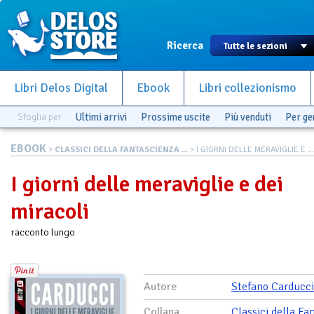
Ricerca
Libri Delos Digital
Ebook
Libri collezionismo
Sfoglia per
Ultimi arrivi
Prossime uscite
Più venduti
Per g
EBOOK
>
CLASSICI DELLA FANTASCIENZA ...
> I GIORNI DELLE MERAVIGLIE E ...
I giorni delle meraviglie e dei
miracoli
racconto lungo
Autore
Stefano Carducci
Collana
Classici della Fa