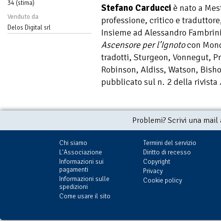
34 (stima)
Stefano Carducci
è nato a Mest
Venduto da
professione, critico e traduttore
Delos Digital srl
Insieme ad Alessandro Fambrini
Ascensore per l’Ignoto
con Monda
tradotti, Sturgeon, Vonnegut, P
Robinson, Aldiss, Watson, Bisho
pubblicato sul n. 2 della rivista
Problemi? Scrivi una mail
Chi siamo
Termini del servizio
L'Associazione
Diritto di recesso
Informazioni sui
Copyright
pagamenti
Privacy
Informazioni sulle
Cookie policy
spedizioni
Come usare il sito