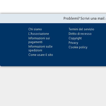
Problemi? Scrivi una mail
Chi siamo
Termini del servizio
L'Associazione
Diritto di recesso
Informazioni sui
Copyright
pagamenti
Privacy
Informazioni sulle
Cookie policy
spedizioni
Come usare il sito