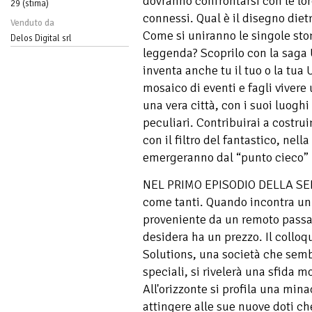
dovranno confrontarsi con le lor
29 (stima)
connessi. Qual è il disegno diet
Venduto da
Come si uniranno le singole sto
Delos Digital srl
leggenda? Scoprilo con la saga 
inventa anche tu il tuo o la tua
mosaico di eventi e fagli viver
una vera città, con i suoi luoghi
peculiari. Contribuirai a costrui
con il filtro del fantastico, nel
emergeranno dal “punto cieco” p
NEL PRIMO EPISODIO DELLA SERI
come tanti. Quando incontra un
proveniente da un remoto passat
desidera ha un prezzo. Il collo
Solutions, una società che sem
speciali, si rivelerà una sfida m
All'orizzonte si profila una mina
attingere alle sue nuove doti c