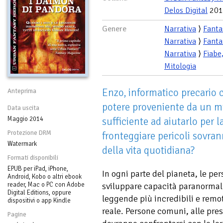
Delos Digital
201
Genere
Narrativa
⟩
Fanta
Narrativa
⟩
Fanta
Narrativa
⟩
Fiabe
Mitologia
Enzo, informatico precario c
Anteprima
potere proveniente da un mi
Data uscita
Maggio 2014
sufficiente ad aiutarlo per la
Protezione DRM
fronteggiare pericoli sovran
Watermark
della vita quotidiana?
Formati disponibili
EPUB per iPad, iPhone,
In ogni parte del pianeta, le p
Android, Kobo o altri ebook
reader, Mac o PC con Adobe
sviluppare capacità paranormali 
Digital Editions, oppure
leggende più incredibili e remo
dispositivi o app Kindle
reale. Persone comuni, alle pres
Pagine