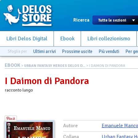
Ricerca
Libri Delos Digital
Ebook
Libri collezionismo
Sfoglia per
Ultimi arrivi
Prossime uscite
Più venduti
Per g
EBOOK
>
URBAN FANTASY HEROES DELOS D...
> I DAIMON DI PANDORA
I Daimon di Pandora
racconto lungo
Autore
Emanuele Manc
Collana
Urban Fantasy H