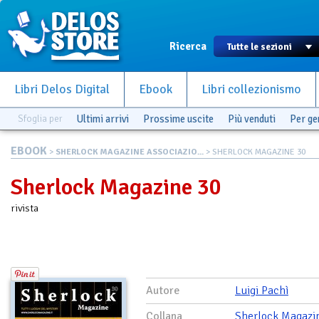
Ricerca
Libri Delos Digital
Ebook
Libri collezionismo
Sfoglia per
Ultimi arrivi
Prossime uscite
Più venduti
Per g
EBOOK
>
SHERLOCK MAGAZINE ASSOCIAZIO...
> SHERLOCK MAGAZINE 30
Sherlock Magazine 30
rivista
Autore
Luigi Pachì
Collana
Sherlock Magazi