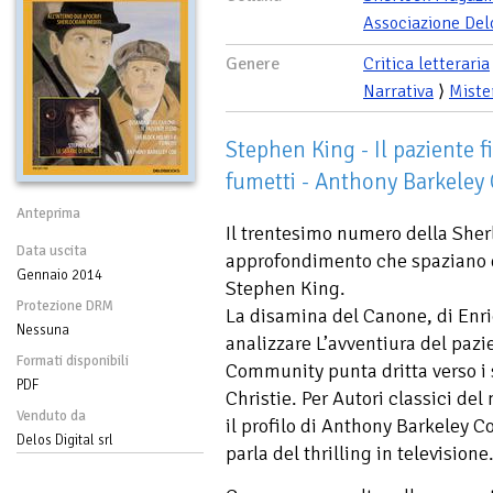
Associazione Del
Genere
Critica letteraria
Narrativa
⟩
Miste
Stephen King - Il paziente 
fumetti - Anthony Barkeley
Anteprima
Il trentesimo numero della Sher
Data uscita
approfondimento che spaziano d
Gennaio 2014
Stephen King.
Protezione DRM
La disamina del Canone, di Enric
Nessuna
analizzare L’avventiura del pazi
Formati disponibili
Community punta dritta verso i 
PDF
Christie. Per Autori classici del
Venduto da
il profilo di Anthony Barkeley C
Delos Digital srl
parla del thrilling in televisione