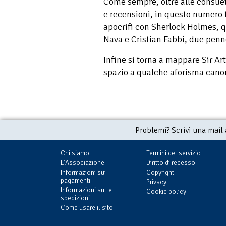
Come sempre, oltre alle consuet
e recensioni, in questo numero
apocrifi con Sherlock Holmes, 
Nava e Cristian Fabbi, due penne
Infine si torna a mappare Sir Ar
spazio a qualche aforisma cano
Problemi? Scrivi una mail
Chi siamo
Termini del servizio
L'Associazione
Diritto di recesso
Informazioni sui
Copyright
pagamenti
Privacy
Informazioni sulle
Cookie policy
spedizioni
Come usare il sito