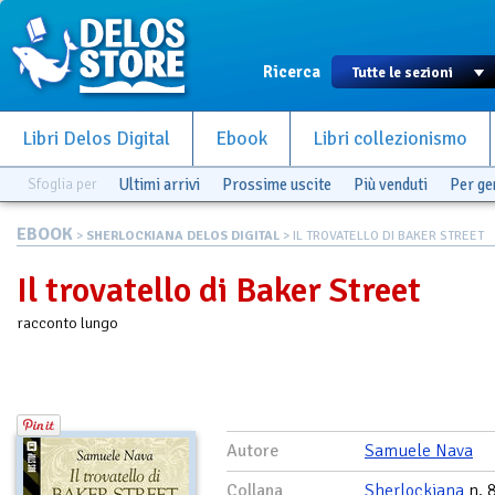
Ricerca
Libri Delos Digital
Ebook
Libri collezionismo
Sfoglia per
Ultimi arrivi
Prossime uscite
Più venduti
Per g
EBOOK
>
SHERLOCKIANA DELOS DIGITAL
> IL TROVATELLO DI BAKER STREET
Il trovatello di Baker Street
racconto lungo
Autore
Samuele Nava
Collana
Sherlockiana
n. 