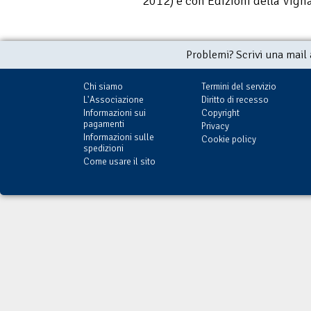
2012) e con Edizioni della Vign
Problemi? Scrivi una mail
Chi siamo
Termini del servizio
L'Associazione
Diritto di recesso
Informazioni sui
Copyright
pagamenti
Privacy
Informazioni sulle
Cookie policy
spedizioni
Come usare il sito