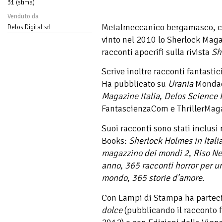
31 (stima)
Venduto da
Metalmeccanico bergamasco, c
Delos Digital srl
vinto nel 2010 lo Sherlock Maga
racconti apocrifi sulla rivista
Sh
Scrive inoltre racconti fantastic
Ha pubblicato su
Urania
Mondado
Magazine Italia
,
Delos Science 
FantascienzaCom e ThrillerMag
Suoi racconti sono stati inclusi 
Books:
Sherlock Holmes in Itali
magazzino dei mondi 2
,
Riso Ne
anno
,
365 racconti horror per u
mondo
,
365 storie d’amore
.
Con Lampi di Stampa ha parteci
dolce
(pubblicando il racconto f