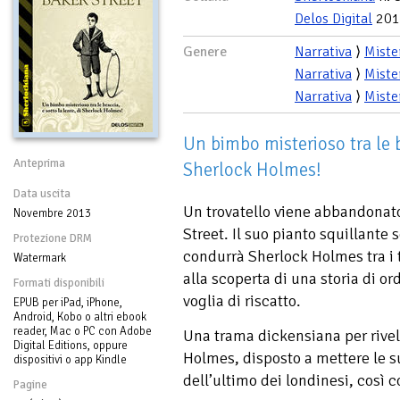
Delos Digital
201
Genere
Narrativa
⟩
Miste
Narrativa
⟩
Miste
Narrativa
⟩
Miste
Un bimbo misterioso tra le br
Anteprima
Sherlock Holmes!
Data uscita
Un trovatello viene abbandonato
Novembre 2013
Street. Il suo pianto squillante
Protezione DRM
condurrà Sherlock Holmes tra i t
Watermark
alla scoperta di una storia di or
Formati disponibili
voglia di riscatto.
EPUB per iPad, iPhone,
Android, Kobo o altri ebook
reader, Mac o PC con Adobe
Una trama dickensiana per rivel
Digital Editions, oppure
Holmes, disposto a mettere le su
dispositivi o app Kindle
dell’ultimo dei londinesi, così 
Pagine