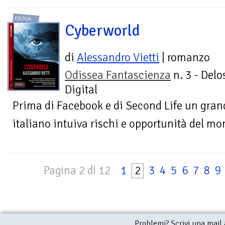
EBOOK
Cyberworld
di
Alessandro Vietti
| romanzo
Odissea Fantascienza
n. 3 - Delo
Digital
Prima di Facebook e di Second Life un gra
italiano intuiva rischi e opportunità del mo
Pagina 2 di 12
1
2
3
4
5
6
7
8
9
Problemi? Scrivi una mail