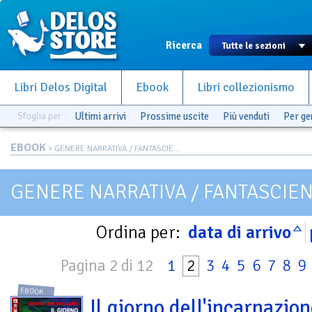
Ricerca
Libri Delos Digital
Ebook
Libri collezionismo
Sfoglia per
Ultimi arrivi
Prossime uscite
Più venduti
Per g
EBOOK
> GENERE NARRATIVA / FANTASCIE...
GENERE NARRATIVA / FANTASCIEN
Ordina per:
data di arrivo
Pagina 2 di 12
1
2
3
4
5
6
7
8
9
EBOOK
Il giorno dell'incarnazio