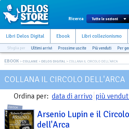
Ricerca
Libri Delos Digital
Ebook
Libri collezionismo
Sfoglia per
Ultimi arrivi
Prossime uscite
Più venduti
Per g
EBOOK
>
COLLANE
>
DELOS DIGITAL
> COLLANA IL CIRCOLO DELL'ARCA
COLLANA IL CIRCOLO DELL'ARCA
Ordina per:
data di arrivo
più vendut
EBOOK
Arsenio Lupin e il Circol
dell'Arca