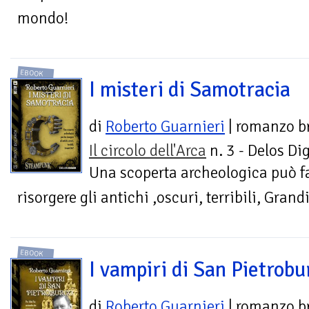
mondo!
EBOOK
I misteri di Samotracia
di
Roberto Guarnieri
| romanzo b
Il circolo dell'Arca
n. 3 - Delos Dig
Una scoperta archeologica può f
risorgere gli antichi ,oscuri, terribili, Grand
EBOOK
I vampiri di San Pietrobu
di
Roberto Guarnieri
| romanzo b