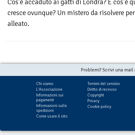
Cos’è accaduto ai gatti di Londra? E cos’è q
cresce ovunque? Un mistero da risolvere per
alleato.
Problemi? Scrivi una mail
Chi siamo
Termini del servizio
L'Associazione
Diritto di recesso
Informazioni sui
Copyright
pagamenti
Privacy
Informazioni sulle
Cookie policy
spedizioni
Come usare il sito