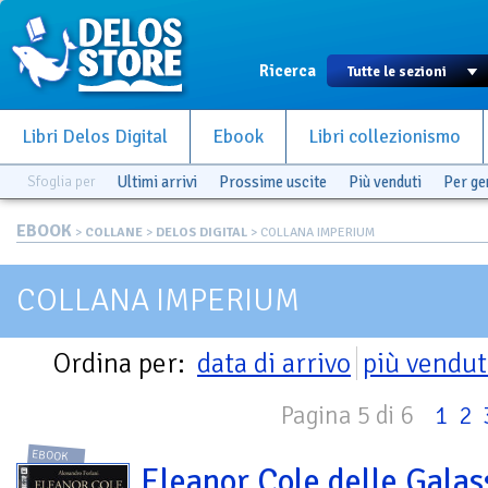
Ricerca
Libri Delos Digital
Ebook
Libri collezionismo
Sfoglia per
Ultimi arrivi
Prossime uscite
Più venduti
Per g
EBOOK
>
COLLANE
>
DELOS DIGITAL
> COLLANA IMPERIUM
COLLANA IMPERIUM
Ordina per:
data di arrivo
più vendut
Pagina 5 di 6
1
2
EBOOK
Eleanor Cole delle Galas