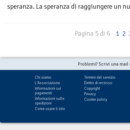
speranza. La speranza di raggiungere un 
Pagina 5 di 6
1
2
Problemi? Scrivi una mail
Chi siamo
Termini del servizio
L'Associazione
Diritto di recesso
Informazioni sui
Copyright
pagamenti
Privacy
Informazioni sulle
Cookie policy
spedizioni
Come usare il sito